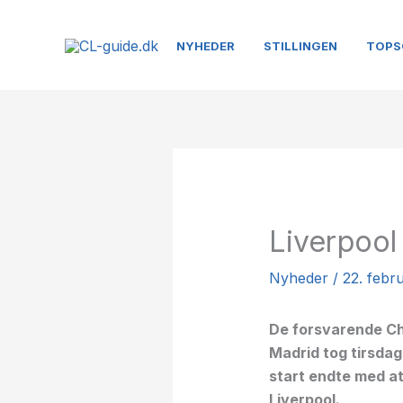
Gå
til
NYHEDER
STILLINGEN
TOPS
indholdet
Liverpool 
Nyheder
/
22. febr
De forsvarende Ch
Madrid tog tirsdag 
start endte med at 
Liverpool.