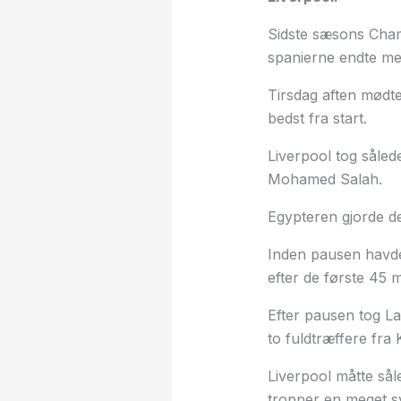
Sidste sæsons Champ
spanierne endte med
Tirsdag aften mødte
bedst fra start.
Liverpool tog såled
Mohamed Salah.
Egypteren gjorde det
Inden pausen havde 
efter de første 45 m
Efter pausen tog La
to fuldtræffere fra 
Liverpool måtte sål
tropper en meget s