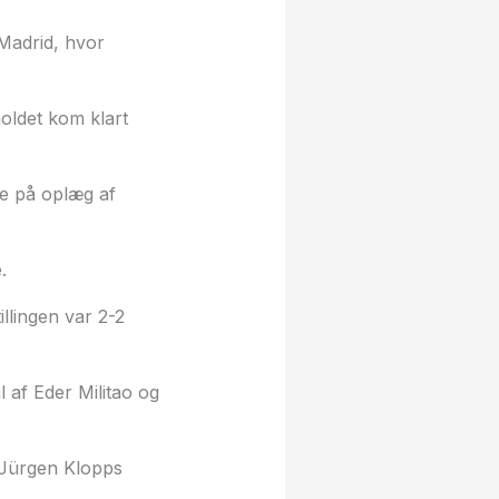
Madrid, hvor
oldet kom klart
de på oplæg af
.
llingen var 2-2
 af Eder Militao og
u Jürgen Klopps