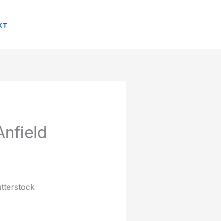
KT
Anfield
tterstock