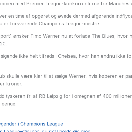
ammen med Premier League-konkurrenterne fra Manchester
ver en time af opgøret og øvede dermed afgørende indflyde
u er forsvarende Champions League-mestre.
Sport1 ønsker Timo Werner nu at forlade The Blues, hvor h
20.
 sigende ikke helt tilfreds i Chelsea, hvor han endnu ikke f
b skulle være klar til at sælge Werner, hvis køberen er para
er kroner.
tid tyskeren fri af RB Leipzig for i omegnen af 400 millione
e penge.
egender i Champions League
 League-stjerner, du skal holde øje med…