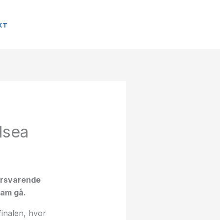
KT
lsea
forsvarende
ham gå.
finalen, hvor