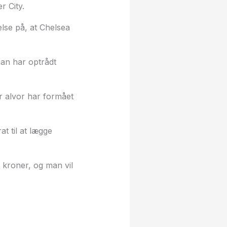
 City.
lse på, at Chelsea
an har optrådt
or alvor har formået
t til at lægge
r kroner, og man vil