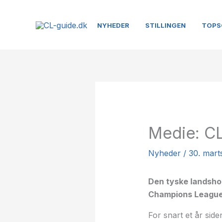
Gå
til
NYHEDER
STILLINGEN
TOPS
indholdet
Medie: CL
Nyheder
/
30. mart
Den tyske landshol
Champions League-v
For snart et år sid