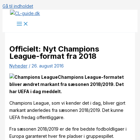
Gå til indholdet
Officielt: Nyt Champions
League-format fra 2018
Nyheder
/
26. august 2016
Champions League-formatet
bliver ændret markant fra sæsonen 2018/2019. Det
har UEFA i dag meddelt.
Champions League, som vi kender det i dag, bliver gjort
markant anderledes fra sæsonen 2018/2019. Det kunne
UEFA fredag offentliggøre.
Fra sæsonen 2018/2019 er de fire bedste fodboldligaer i
Europa garanteret hver fire pladser i gruppespillet.