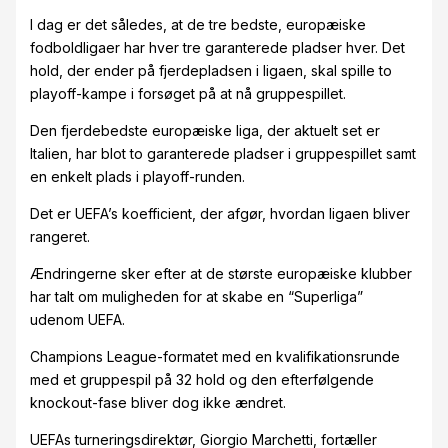
I dag er det således, at de tre bedste, europæiske
fodboldligaer har hver tre garanterede pladser hver. Det
hold, der ender på fjerdepladsen i ligaen, skal spille to
playoff-kampe i forsøget på at nå gruppespillet.
Den fjerdebedste europæiske liga, der aktuelt set er
Italien, har blot to garanterede pladser i gruppespillet samt
en enkelt plads i playoff-runden.
Det er UEFA’s koefficient, der afgør, hvordan ligaen bliver
rangeret.
Ændringerne sker efter at de største europæiske klubber
har talt om muligheden for at skabe en “Superliga”
udenom UEFA.
Champions League-formatet med en kvalifikationsrunde
med et gruppespil på 32 hold og den efterfølgende
knockout-fase bliver dog ikke ændret.
UEFAs turneringsdirektør, Giorgio Marchetti, fortæller