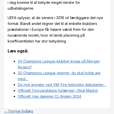
i dag komme til at betyde meget mindre for
udbetalingerne.
UEFA oplyser, at de senere i 2016 vil færdiggøre det nye
format. Blandt andet tegner det til at enkelte klubbers
præstationer i Europa får højere værdi frem for den
nuværende model, hvor et lands placering på
koefficientlisten har stor betydning.
Læs også:
Vil Champions League-klubber kigge på Morgan
Rogers?
20 Champions League-stjerner, du skal holde øje
med…
De nye ansigter ved VM: Fire historiske debutanter…
Officielt: Forsvarsklippe forlænger i Real Madrid
Officielt: Han dømmer CL-finalen 2024
←
Forrige Indlæg