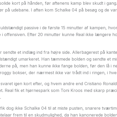
olide kort på hånden, før aftenens kamp blev skudt i gang
gør på udebane. I aften kom Schalke 04 på besøg og de var 
ldstændigt passive i de første 15 minutter af kampen, hvo
i offensiven. Efter 20 minutter kunne Real ikke længere ho
sendte et indlæg ind fra højre side. Allerbagerest på kanten
dstændigt umarkeret. Han tæmmede bolden og sendte et missi
erne på, men han kunne ikke fange bolden, før den lå i net
oggy bokser, der nærmest ikke var trådt ind i ringen, i hver
 svaret igen kort efter, og hvem andre end Cristiano Ronald
t. Real fik et hjørnespark som Toni Kroos med skarp præcisi
.
fik dog ikke Schalke 04 til at miste pusten, snarere tværtim
elaar frem til en skudmulighed, da han kanonerede bolde