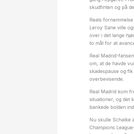
skudfinten og på de
Reals fornemmelse fo
Leroy Sane ville og
over i det lange hj
to mål for at avance
Real Madrid-fansene
om, at de havde vu
skadespause og fik
overbevisende.
Real Madrid kom frem
situationer, og det
bankede bolden ind 
Nu skulle Schalke a
Champions League-hi