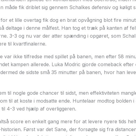
n måde fik driblet sig gennem Schalkes defensiv og køligt sa
r et lille overtag fik dog en brat opvågning blot fire minut
så deltage i denne målfest. Han tog et træk på kanten af fe
ørne. 3-3 og nu var der atter spænding i opgøret, som Scha
re til kvartfinalerne.
 var ikke tilfredse med spillet på banen, men efter 58 min
ndet kampen allerede. Luka Modric gjorde comeback efter 
 dermed de sidste små 35 minutter på banen, hvor han lev
 til nogle gode chancer til sidst, men effektiviteten mangle
 kom til at koste i modsatte ende. Huntelaar modtog bolden 
til 4-3 ved hjælp af overliggeren.
ltså score en enkelt gang mere for at levere nyere tids helt
storien. Først var det Sane, der forsøgte sig fra distancen