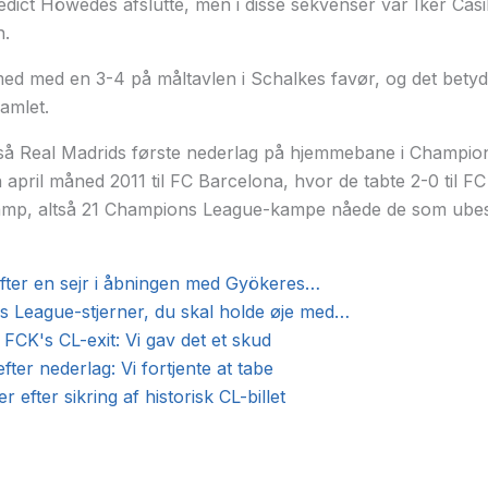
ict Höwedes afslutte, men i disse sekvenser var Iker Casi
n.
ed med en 3-4 på måltavlen i Schalkes favør, og det betyd
amlet.
gså Real Madrids første nederlag på hjemmebane i Champio
ril måned 2011 til FC Barcelona, hvor de tabte 2-0 til FC
kamp, altså 21 Champions League-kampe nåede de som ubes
efter en sejr i åbningen med Gyökeres…
 League-stjerner, du skal holde øje med…
CK's CL-exit: Vi gav det et skud
fter nederlag: Vi fortjente at tabe
 efter sikring af historisk CL-billet