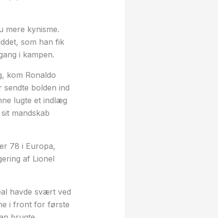
nu mere kynisme.
ddet, som han fik
 gang i kampen.
ng, kom Ronaldo
r sendte bolden ind
nne lugte et indlæg
 sit mandskab
er 78 i Europa,
ering af Lionel
eal havde svært ved
 i front for første
an brugte