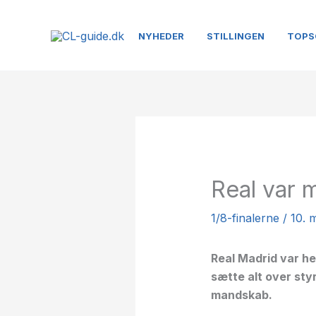
Gå
til
NYHEDER
STILLINGEN
TOPS
indholdet
Real var m
1/8-finalerne
/
10. 
Real Madrid var he
sætte alt over st
mandskab.