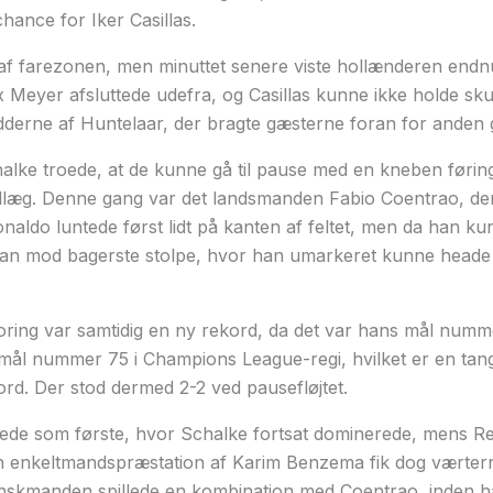
hance for Iker Casillas.
af farezonen, men minuttet senere viste hollænderen end
 Meyer afsluttede udefra, og Casillas kunne ikke holde sku
ødderne af Huntelaar, der bragte gæsterne foran for anden
lke troede, at de kunne gå til pause med en kneben føri
indlæg. Denne gang var det landsmanden Fabio Coentrao, de
onaldo luntede først lidt på kanten af feltet, men da han ku
an mod bagerste stolpe, hvor han umarkeret kunne heade
ring var samtidig en ny rekord, da det var hans mål numm
mål nummer 75 i Champions League-regi, hvilket er en tang
rd. Der stod dermed 2-2 ved pausefløjtet.
tede som første, hvor Schalke fortsat dominerede, mens R
En enkeltmandspræstation af Karim Benzema fik dog værterne
anskmanden spillede en kombination med Coentrao, inden h