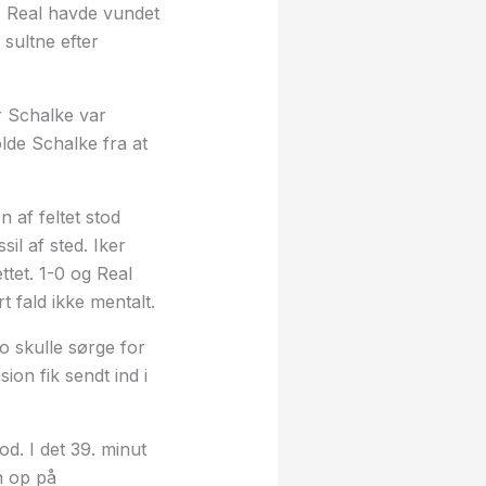
. Real havde vundet
sultne efter
r Schalke var
lde Schalke fra at
 af feltet stod
l af sted. Iker
tet. 1-0 og Real
t fald ikke mentalt.
o skulle sørge for
on fik sendt ind i
od. I det 39. minut
n op på