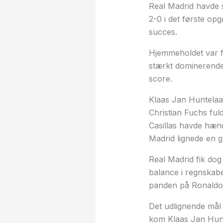
Real Madrid havde s
2-0 i det første op
succes.
Hjemmeholdet var fu
stærkt dominerende 
score.
Klaas Jan Huntelaar 
Christian Fuchs ful
Casillas havde hænd
Madrid lignede en gr
Real Madrid fik dog
balance i regnskabe
panden på Ronaldo
Det udlignende mål 
kom Klaas Jan Hunt