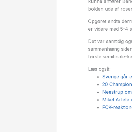
kunne anfører Bened
bolden ude af rose
Opgøret endte derm
er videre med 5-4 s
Det var samtidig o
sammenhæng siden ap
første semifinale-
Læs også:
Sverige går 
20 Champions
Neestrup om F
Mikel Arteta e
FCK-reaktioner