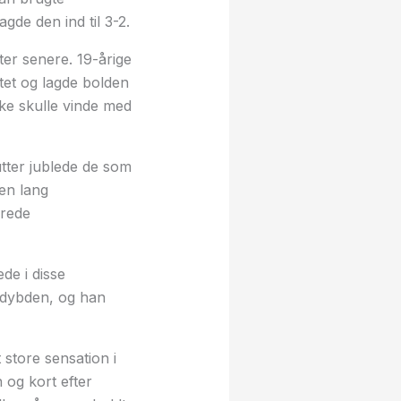
gde den ind til 3-2.
ter senere. 19-årige
ltet og lagde bolden
lke skulle vinde med
utter jublede de som
en lang
erede
de i disse
i dybden, og han
 store sensation i
 og kort efter