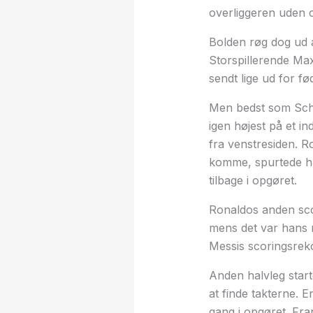
overliggeren uden c
Bolden røg dog ud 
Storspillerende Max
sendt lige ud for f
Men bedst som Scha
igen højest på et 
fra venstresiden. R
komme, spurtede h
tilbage i opgøret.
Ronaldos anden sco
mens det var hans 
Messis scoringsreko
Anden halvleg star
at finde takterne. 
gang i opgøret. Fr