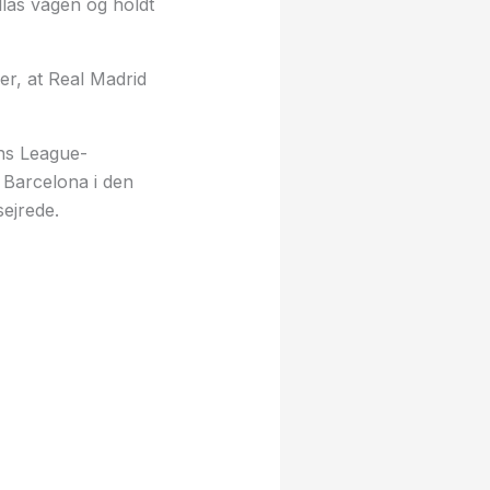
llas vågen og holdt
er, at Real Madrid
ns League-
 Barcelona i den
ejrede.