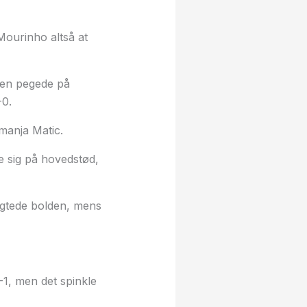
Mourinho altså at
eren pegede på
-0.
manja Matic.
e sig på hovedstød,
flugtede bolden, mens
2-1, men det spinkle