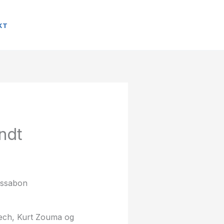
KT
ndt
 Cech, Kurt Zouma og