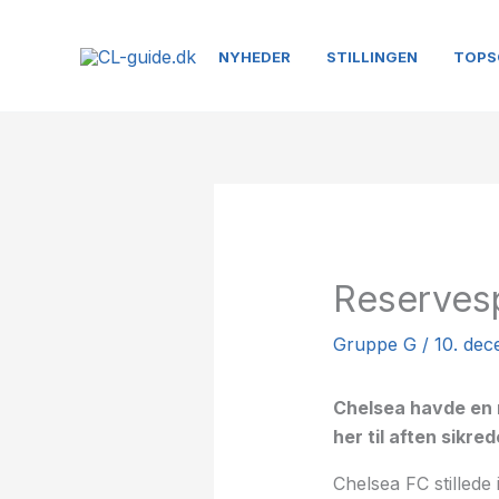
Gå
til
NYHEDER
STILLINGEN
TOPS
indholdet
Reserves
Gruppe G
/
10. de
Chelsea havde en 
her til aften sikre
Chelsea FC stillede