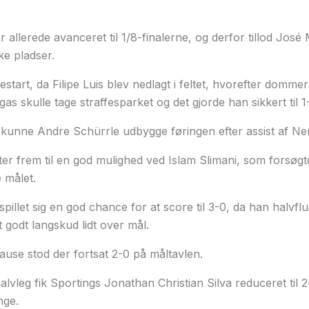
allerede avanceret til 1/8-finalerne, og derfor tillod José 
ke pladser.
estart, da Filipe Luis blev nedlagt i feltet, hvorefter domm
as skulle tage straffesparket og det gjorde han sikkert til 1
 kunne Andre Schürrle udbygge føringen efter assist af Ne
er frem til en god mulighed ved Islam Slimani, som forsøgt
 målet.
lspillet sig en god chance for at score til 3-0, da han halv
 godt langskud lidt over mål.
 pause stod der fortsat 2-0 på måltavlen.
alvleg fik Sportings Jonathan Christian Silva reduceret til 
nge.