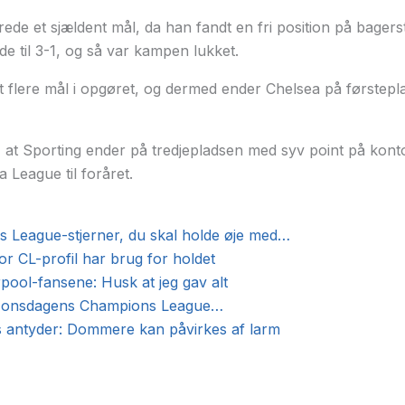
ede et sjældent mål, da han fandt en fri position på bagerst
de til 3-1, og så var kampen lukket.
t flere mål i opgøret, og dermed ender Chelsea på førstep
, at Sporting ender på tredjepladsen med syv point på kon
a League til foråret.
 League-stjerner, du skal holde øje med…
or CL-profil har brug for holdet
erpool-fansene: Husk at jeg gav alt
af onsdagens Champions League…
 antyder: Dommere kan påvirkes af larm