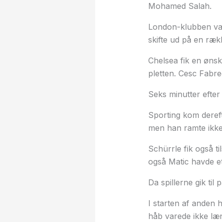
Mohamed Salah.
London-klubben var 
skifte ud på en ræk
Chelsea fik en ønsk
pletten. Cesc Fabreg
Seks minutter efter
Sporting kom dereft
men han ramte ikke
Schürrle fik også ti
også Matic havde et
Da spillerne gik til
I starten af anden h
håb varede ikke læ