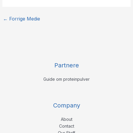
←
Forrige Medie
Partnere
Guide om proteinpulver
Company
About
Contact
Our Staff