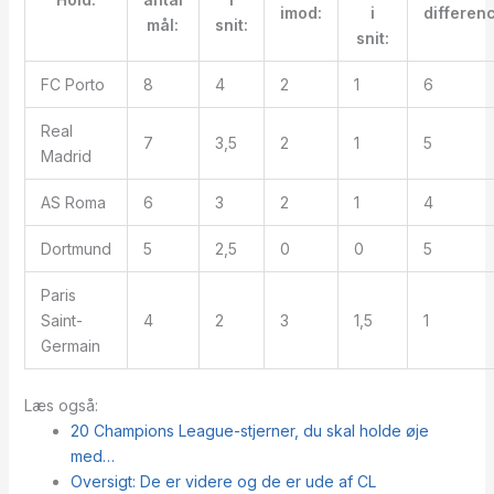
imod:
i
differen
mål:
snit:
snit:
FC Porto
8
4
2
1
6
Real
7
3,5
2
1
5
Madrid
AS Roma
6
3
2
1
4
Dortmund
5
2,5
0
0
5
Paris
Saint-
4
2
3
1,5
1
Germain
Læs også:
20 Champions League-stjerner, du skal holde øje
med…
Oversigt: De er videre og de er ude af CL