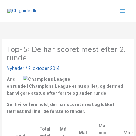
Gå
til
indholdet
Top-5: De har scoret mest efter 2.
runde
Nyheder
/
2. oktober 2014
And
en runde i Champions League er nu spillet, og dermed
kan vi gøre status efter første og anden runde.
Se, hvilke fem hold, der har scoret mest og lukket
færrest mål ind i de første to runder.
Mål
Total
Mål
Mål
imod
Mål-
Hold:
antal
i