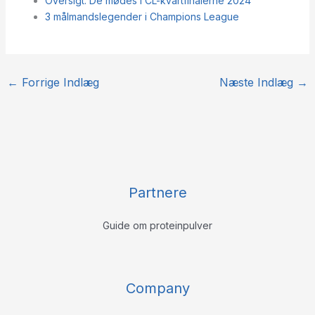
Oversigt: De mødes i CL-kvartfinalerne 2024
3 målmandslegender i Champions League
←
Forrige Indlæg
Næste Indlæg
→
Partnere
Guide om proteinpulver
Company