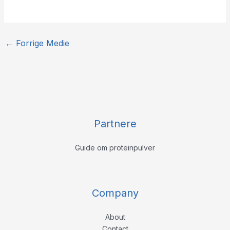
←
Forrige Medie
Partnere
Guide om proteinpulver
Company
About
Contact