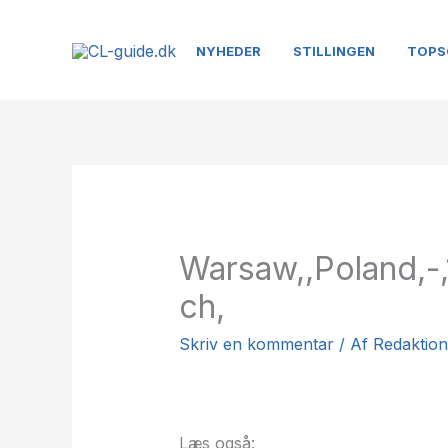
Gå
til
NYHEDER
STILLINGEN
TOPS
indholdet
Warsaw,,Poland,-
ch,
Skriv en kommentar
/ Af
Redaktio
Læs også: