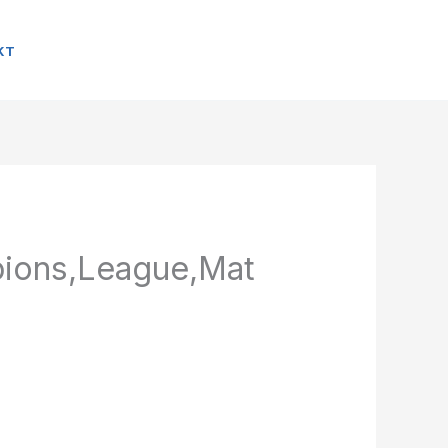
KT
pions,League,Mat