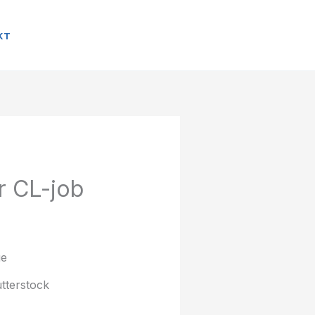
KT
r CL-job
tterstock