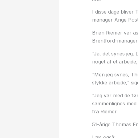
I disse dage bliver
manager Ange Post
Brian Riemer var as
Brentford-managere
“Ja, det synes jeg.
noget af et arbejde,
“Men jeg synes, Tho
stykke arbejde,” si
“Jeg var med de før
sammenlignes med de
fra Riemer.
51-årige Thomas Fr
Læs også: