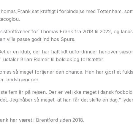
 Thomas Frank sat kraftigt i forbindelse med Tottenham, som 
ecoglou.
sistenttræner for Thomas Frank fra 2018 til 2022, og lands
n ville passe godt ind hos Spurs.
 Det er en klub, der har haft lidt udfordringer henover sæso
” udtaler Brian Riemer til bold.dk og fortsætter:
mas så meget fortjener den chance. Han har gjort et fulds
ger landstræneren.
ste fem år på rejsen. Der er vel ikke meget i dansk fodboldh
t. Jeg håber så meget, at han får det skifte en dag,” lyder
ank har været i Brentford siden 2018.