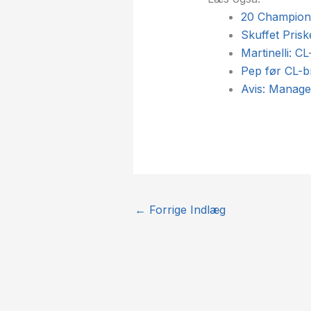
20 Champions
Skuffet Prisk
Martinelli: CL
Pep før CL-bra
Avis: Manager
←
Forrige Indlæg