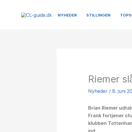
Gå
til
NYHEDER
STILLINGEN
TOPS
indholdet
Riemer sl
Nyheder
/
8. juni 2
Brian Riemer udta
Frank fortjener c
klubben Tottenham
ind.