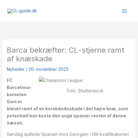
Gå
til
indholdet
Barca bekræfter: CL-stjerne ramt
af knæskade
Nyheder
/
20. november 2023
FC
Barcelona-
Foto: Shutterstock
kometen
Gavi er
blevet ramt af en korsbåndsskade i det højre knæ, som
potentielt kan koste den unge spanier resten af denne
sæson.
Søndag spillede Spanien mod Georgien i EM-kvalifikationen