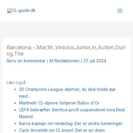
Gå
til
indholdet
Barcelona,-,Mar,19:,Vinicius,Junior,In,Action,Duri
ng,The
Skriv en kommentar
/ Af
Redaktionen
/
27. juli 2024
Læs også:
20 Champions League-stjerner, du skal holde øje
med…
Martinelli: CL-stjerne fortjener Ballon d'Or
UEFA bekræfter: Benfica-profil suspenderet mod Real
Madrid
Barca-kaptajn om nederlag: Der er andre turneringer
Carlo Ancelotti om CL-triumf: Det er en drøm