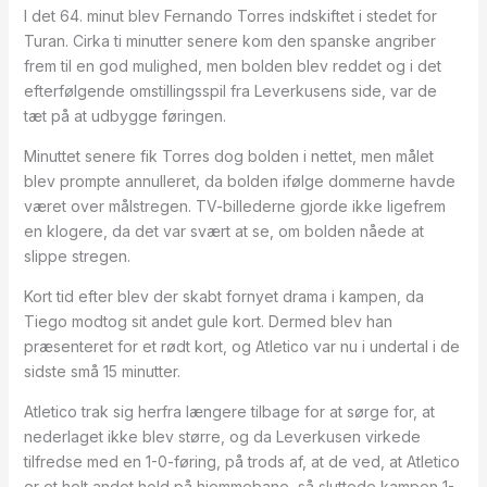
I det 64. minut blev Fernando Torres indskiftet i stedet for
Turan. Cirka ti minutter senere kom den spanske angriber
frem til en god mulighed, men bolden blev reddet og i det
efterfølgende omstillingsspil fra Leverkusens side, var de
tæt på at udbygge føringen.
Minuttet senere fik Torres dog bolden i nettet, men målet
blev prompte annulleret, da bolden ifølge dommerne havde
været over målstregen. TV-billederne gjorde ikke ligefrem
en klogere, da det var svært at se, om bolden nåede at
slippe stregen.
Kort tid efter blev der skabt fornyet drama i kampen, da
Tiego modtog sit andet gule kort. Dermed blev han
præsenteret for et rødt kort, og Atletico var nu i undertal i de
sidste små 15 minutter.
Atletico trak sig herfra længere tilbage for at sørge for, at
nederlaget ikke blev større, og da Leverkusen virkede
tilfredse med en 1-0-føring, på trods af, at de ved, at Atletico
er et helt andet hold på hjemmebane, så sluttede kampen 1-