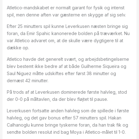
Atletico-mandskabet er normalt garant for fysik og intenst
spil, men denne aften var gæsterne en skygge af sig selv.
Efter 25 minutters spil kunne Leverkusen næsten bringe sig
foran, da Emir Spahic kanonerede bolden på træværket. Nu
var Atletico advaret om, at de skulle være dygtigere til at
dække op.
Atletico havde det generelt svært, og arbejdsbetingelserne
blev bestemt ikke bedre af at både Guilherme Siqueira og
Saul Niguez måtte udskiftes efter først 38 minutter og
dernæst 42 minutter.
På trods af at Leverkusen dominerede første halvleg, stod
der 0-0 på måltavlen, da der blev fløjtet til pause.
Leverkusen fortsatte anden halvleg som de spillede i første
halvleg, og det gav bonus efter 57 minutters spil. Hakan
Calhanoglu kunne bringe tyskerne foran, da han trak fik og
sendte bolden resolut ind bag Moya i Atletico-målet til 1-0.