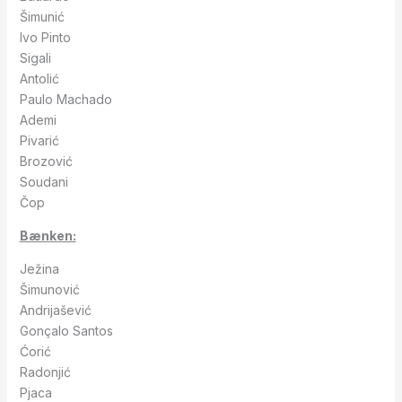
Šimunić
Ivo Pinto
Sigali
Antolić
Paulo Machado
Ademi
Pivarić
Brozović
Soudani
Čop
Bænken:
Ježina
Šimunović
Andrijašević
Gonçalo Santos
Ćorić
Radonjić
Pjaca