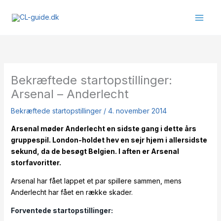
Gå
til
indholdet
Bekræftede startopstillinger:
Arsenal – Anderlecht
Bekræftede startopstillinger
/
4. november 2014
Arsenal møder Anderlecht en sidste gang i dette års
gruppespil. London-holdet hev en sejr hjem i allersidste
sekund, da de besøgt Belgien. I aften er Arsenal
storfavoritter.
Arsenal har fået lappet et par spillere sammen, mens
Anderlecht har fået en række skader.
Forventede startopstillinger: