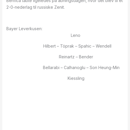
Benfica tabte ligeledes på åbningsdagen, hvor det blev til et
2-0-nederlag til russiske Zenit.
Bayer Leverkusen:
Leno
Hilbert – Töprak – Spahic – Wendell
Reinartz – Bender
Bellarabi – Calhanoglu – Son Heung-Min
Kiessling