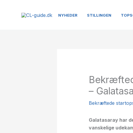
Gå
til
NYHEDER
STILLINGEN
TOPS
indholdet
Bekræfted
– Galatas
Bekræftede startopst
Galatasaray har de
vanskelige udeka