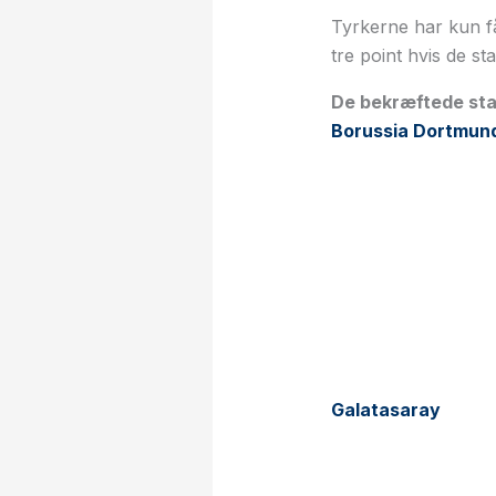
Tyrkerne har kun få
tre point hvis de st
De bekræftede star
Borussia Dortmun
W
Galatasaray