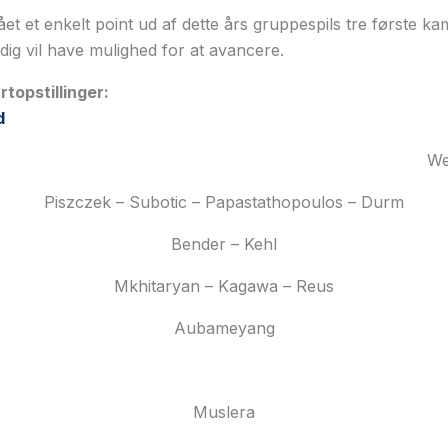
et et enkelt point ud af dette års gruppespils tre første k
adig vil have mulighed for at avancere.
topstillinger:
d
eidenfell
Piszczek – Subotic – Papastathopoulos – Durm
Bender – Kehl
Mkhitaryan – Kagawa – Reus
Aubameyang
Muslera