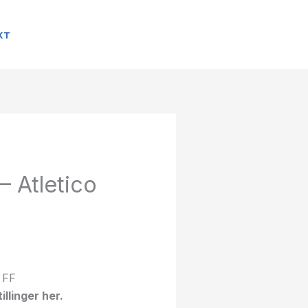
KT
– Atletico
llinger her.