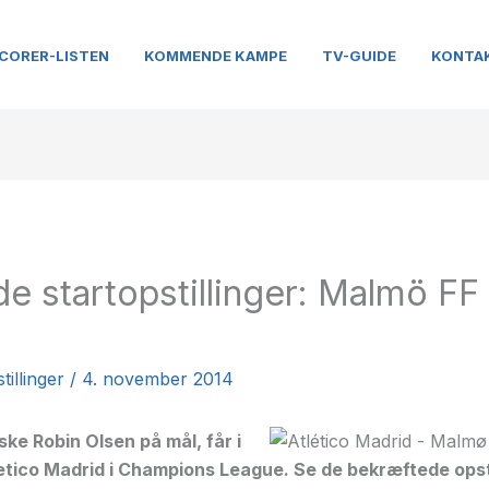
CORER-LISTEN
KOMMENDE KAMPE
TV-GUIDE
KONTA
e startopstillinger: Malmö FF 
illinger
/
4. november 2014
e Robin Olsen på mål, får i
etico Madrid i Champions League. Se de bekræftede opsti