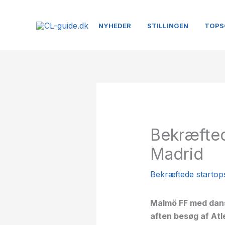
Gå
til
NYHEDER
STILLINGEN
TOPS
indholdet
Bekræfted
Madrid
Bekræftede startopst
Malmö FF med dansk
aften besøg af Atl