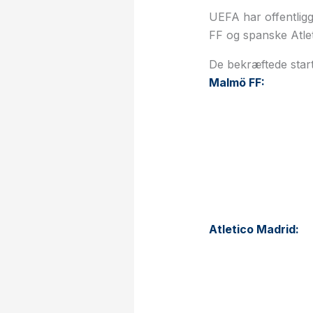
UEFA har offentlig
FF og spanske Atlet
De bekræftede starto
Malmö FF:
Atletico Madrid: