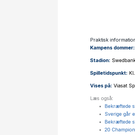
Praktisk informatio
Kampens dommer:
Stadion:
Swedbank
Spilletidspunkt:
Kl.
Vises på:
Viasat Sp
Læs også:
Bekræftede st
Sverige går 
Bekræftede st
20 Champions