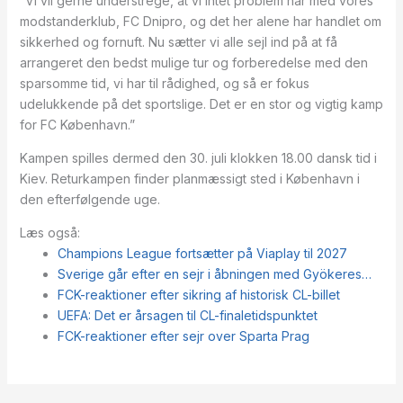
“Vi vil gerne understrege, at vi intet problem har med vores
modstanderklub, FC Dnipro, og det her alene har handlet om
sikkerhed og fornuft. Nu sætter vi alle sejl ind på at få
arrangeret den bedst mulige tur og forberedelse med den
sparsomme tid, vi har til rådighed, og så er fokus
udelukkende på det sportslige. Det er en stor og vigtig kamp
for FC København.”
Kampen spilles dermed den 30. juli klokken 18.00 dansk tid i
Kiev. Returkampen finder planmæssigt sted i København i
den efterfølgende uge.
Læs også:
Champions League fortsætter på Viaplay til 2027
Sverige går efter en sejr i åbningen med Gyökeres…
FCK-reaktioner efter sikring af historisk CL-billet
UEFA: Det er årsagen til CL-finaletidspunktet
FCK-reaktioner efter sejr over Sparta Prag