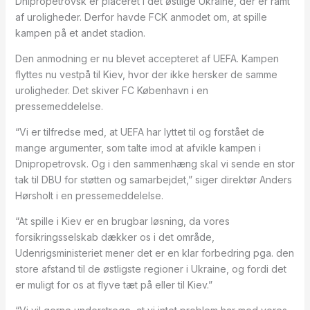
Dnipropetrovsk er placeret i det østlige Ukraine, der er ramt
af uroligheder. Derfor havde FCK anmodet om, at spille
kampen på et andet stadion.
Den anmodning er nu blevet accepteret af UEFA. Kampen
flyttes nu vestpå til Kiev, hvor der ikke hersker de samme
uroligheder. Det skiver FC København i en
pressemeddelelse.
“Vi er tilfredse med, at UEFA har lyttet til og forstået de
mange argumenter, som talte imod at afvikle kampen i
Dnipropetrovsk. Og i den sammenhæng skal vi sende en stor
tak til DBU for støtten og samarbejdet,” siger direktør Anders
Hørsholt i en pressemeddelelse.
“At spille i Kiev er en brugbar løsning, da vores
forsikringsselskab dækker os i det område,
Udenrigsministeriet mener det er en klar forbedring pga. den
store afstand til de østligste regioner i Ukraine, og fordi det
er muligt for os at flyve tæt på eller til Kiev.”