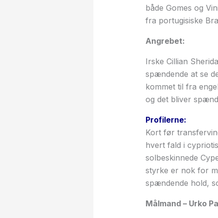
både Gomes og Vini
fra portugisiske Br
Angrebet:
Irske Cillian Sheri
spændende at se den
kommet til fra enge
og det bliver spænd
Profilerne:
Kort før transfervi
hvert fald i cyprio
solbeskinnede Cyper
styrke er nok for m
spændende hold, so
Målmand – Urko P