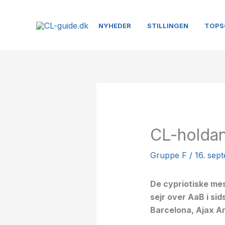
Gå
til
NYHEDER
STILLINGEN
TOPS
indholdet
CL-holdan
Gruppe F
/
16. sep
De cypriotiske mes
sejr over AaB i si
Barcelona, Ajax A