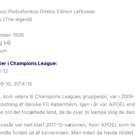
kos Podosferikos Omilos Ellinon Lefkosias
 (The legend)
mber 1926
g blå
ium
ter i Champions League:
1-12
9-10, 2014-15
 kom videre til Champions Leagues gruppespil, var i 2009
ostning af danske FC København. Igen i år var APOEL ende
 om det forjættede land, da de over to kampe slog de dan
esår var helt klart 2011-12-sæsonen, hvor APOEL kom helt 
ndte holdet ud af turneringen. Men inden da havde holdet i