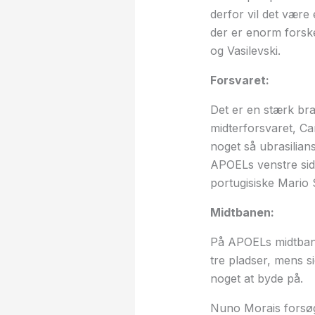
derfor vil det være
der er enorm forske
og Vasilevski.
Forsvaret:
Det er en stærk bra
midterforsvaret, Ca
noget så ubrasilians
APOELs venstre side
portugisiske Mario 
Midtbanen:
På APOELs midtbane
tre pladser, mens si
noget at byde på.
Nuno Morais forsøgt