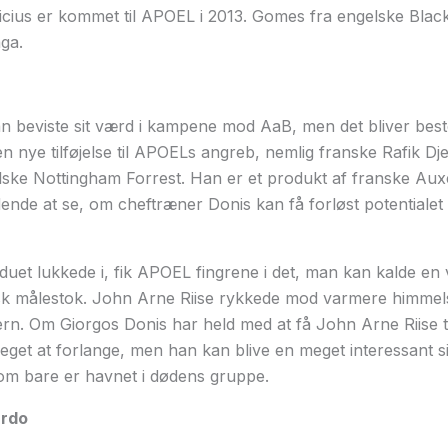
cius er kommet til APOEL i 2013. Gomes fra engelske Black
aga.
dan beviste sit værd i kampene mod AaB, men det bliver bes
 nye tilføjelse til APOELs angreb, nemlig franske Rafik D
lske Nottingham Forrest. Han er et produkt af franske Aux
ende at se, om cheftræner Donis kan få forløst potentialet
nduet lukkede i, fik APOEL fingrene i det, man kan kalde en 
tisk målestok. John Arne Riise rykkede mod varmere himmel
n. Om Giorgos Donis har held med at få John Arne Riise ti
eget at forlange, men han kan blive en meget interessant sig
m bare er havnet i dødens gruppe.
ardo