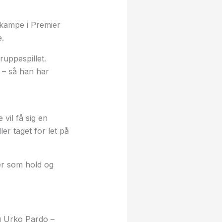
 kampe i Premier
e.
uppespillet.
 – så han har
vil få sig en
ler taget for let på
er som hold og
ig Urko Pardo –