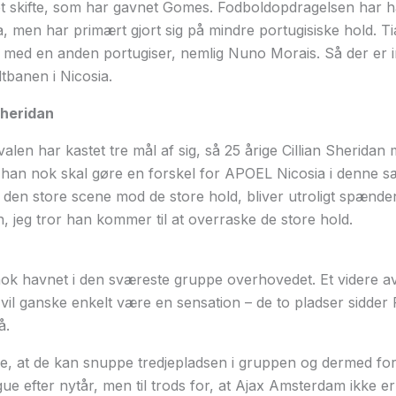
t skifte, som har gavnet Gomes. Fodboldopdragelsen har ha
a, men har primært gjort sig på mindre portugisiske hold. 
ed en anden portugiser, nemlig Nuno Morais. Så der er i
tbanen i Nicosia.
Sheridan
alen har kastet tre mål af sig, så 25 årige Cillian Sheridan
at han nok skal gøre en forskel for APOEL Nicosia i denne 
den store scene mod de store hold, bliver utroligt spænden
n, jeg tror han kommer til at overraske de store hold.
ok havnet i den sværeste gruppe overhovedet. Et videre a
il ganske enkelt være en sensation – de to pladser sidder
å.
e, at de kan snuppe tredjepladsen i gruppen og dermed for
ue efter nytår, men til trods for, at Ajax Amsterdam ikke er