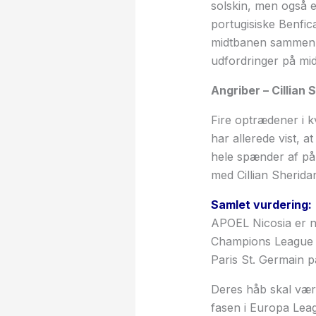
solskin, men også e
portugisiske Benfic
midtbanen sammen m
udfordringer på mid
Angriber – Cillian 
Fire optrædener i kv
har allerede vist, 
hele spænder af på 
med Cillian Sherida
Samlet vurdering:
APOEL Nicosia er n
Champions League v
Paris St. Germain p
Deres håb skal vær
fasen i Europa Leag