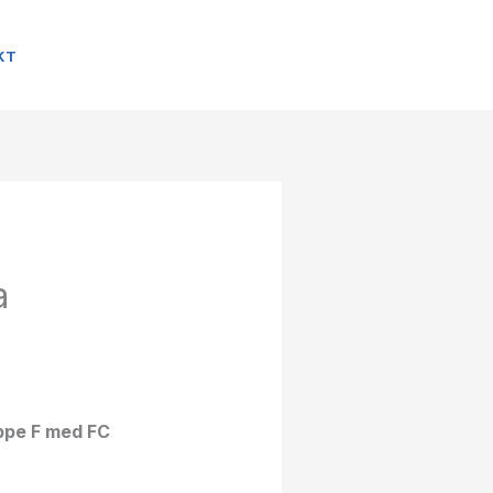
KT
a
uppe F med FC