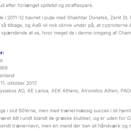
d efter forlænget spilletid og straffespark.
 de i 2011-12 havnet i pulje med Shakhtar Donetsk, Zenit St
 så tilbage, og AaB vil nok skrive under på, at cyprioterne 
er spændende at se, hvor meget de i denne omgang af Cha
r:
is
1969
nland
11. oktober 2013
lysiakos AO, AE Larisa, AEK Athens, Atromitos Athen, PAO
bage i slut 60’erne, men med trænermæssig succes i sit hje
været lidt rundt blandt de græske klubber, og er uden for
kendt trænernavn, men en mand der kan sit håndværk og m