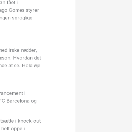
n fået i
Tiago Gomes styrer
ngen sproglige
 med irske rødder,
sæson. Hvordan det
de at se. Hold øje
vancement i
 FC Barcelona og
tsætte i knock-out
 helt oppe i