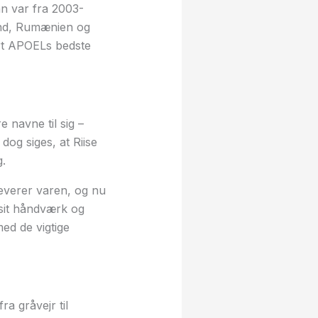
n var fra 2003-
land, Rumænien og
art APOELs bedste
e navne til sig –
og siges, at Riise
.
leverer varen, og nu
 sit håndværk og
ed de vigtige
a gråvejr til