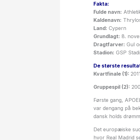
Fakta:
Fulde navn:
Athleti
Kaldenavn:
Thrylos
Land:
Cypern
Grundlagt:
8. nove
Dragtfarver:
Gul o
Stadion:
GSP Stad
De største resulta
Kvartfinale (1):
201
Gruppespil (2):
200
Første gang, APOEL
var dengang på bek
dansk holds drømme
Det europæiske succ
hvor Real Madrid se