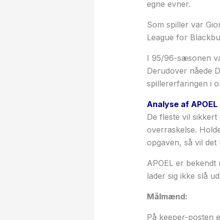
egne evner.
Som spiller var Gi
League for Blackbur
I 95/96-sæsonen va
Derudover nåede Do
spillererfaringen i 
Analyse af APOEL 
De fleste vil sikker
overraskelse. Holdet
opgaven, så vil det 
APOEL er bekendt m
lader sig ikke slå ud
Målmænd:
På keeper-posten er