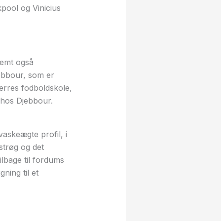
pool og Vinicius
temt også
jebbour, som er
erres fodboldskole,
 hos Djebbour.
vaskeægte profil, i
strøg og det
lbage til fordums
ning til et