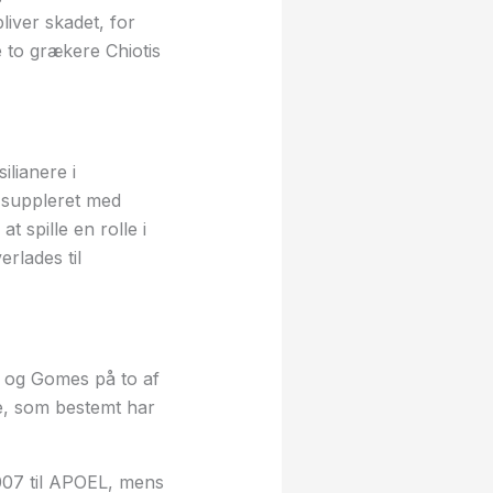
liver skadet, for
e to grækere Chiotis
lianere i
t suppleret med
 spille en rolle i
rlades til
s og Gomes på to af
ane, som bestemt har
2007 til APOEL, mens