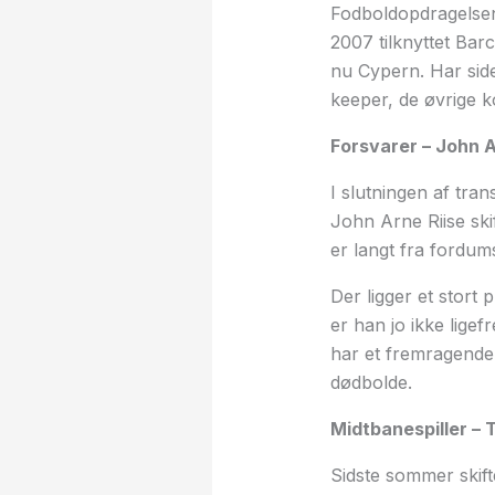
Fodboldopdragelsen
2007 tilknyttet Ba
nu Cypern. Har sid
keeper, de øvrige 
Forsvarer – John A
I slutningen af tran
John Arne Riise ski
er langt fra fordum
Der ligger et stort
er han jo ikke lig
har et fremragende
dødbolde.
Midtbanespiller –
Sidste sommer skifte