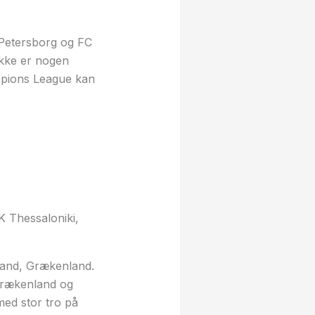
. Petersborg og FC
ikke er nogen
mpions League kan
K Thessaloniki,
mland, Grækenland.
 Grækenland og
ed stor tro på