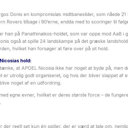
orgos Donis en kompromisløs midtbaneslider, som nåede 21
n Rovers tilbage i 90’erne, endda med to scoringer til følg
r han på Panathinaikos-holdet, som var oppe mod AaB i gr
nis også at spille 24 landskampe på det græske landshold
orden, hvilket han forsøger at føre over på sit hold.
Nicosias hold:
t tænke, at APOEL Nicosia ikke har noget at byde på, men de 
 er utrolig godt organiseret, og hvis der bliver slappet af el
blive noget af en udfordring.
ed egne evner, hvilket er deres største force – de funger
.
 der reelt set kun én spiller, der er værd at tale om, neml