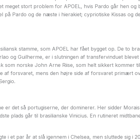
 et meget stort problem for APOEL, hvis Pardo går hen og b
l på Pardo og de næste i hierakiet; cypriotiske Kissas og d
siliansk stamme, som APOEL har fået bygget op. De to brasi
rlao og Guilherme, er i slutningen af transfervinduet bleve
k som norske John Arne Riise, som helt sikkert kommer til at
 af forsvaret, mens den højre side af forsvaret primært ove
Sergio.
 er det så portugiserne, der dominerer. Her sidder Morai
dste plads går til brasilianske Vinicius. En rutineret midtb
e i et par år at slå igennem i Chelsea, men sluttede sig i 