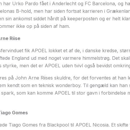
 har Urko Pardo fået i Anderlecht og FC Barcelona, og ha
rcelonas B-hold, men har siden fortsat karrieren i Græken
en sin ankomst siddet hårdt på keeperposten og er helt kl
kommer ikke op på siden af ham.
rne Riise
sfervinduet fik APOEL lokket et af de, i danske kredse, størr
ftede England ud med noget varmere himmelstrøg. Det skal d
s styrke, men det er APOEL uden tvivl også bevidst omkring
 pres på John Arne Riises skuldre, for det forventes at han 
efrem kendt som en teknisk wonderboy. Til gengæld kan han
 spark, som kan komme APOEL til stor gavn i forbindelse m
 Tiago Gomes
de Tiago Gomes fra Blackpool til APOEL Nicosia. Et skifte fr