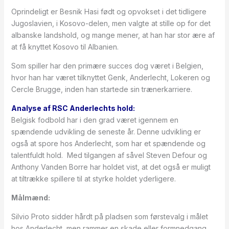
Oprindeligt er Besnik Hasi født og opvokset i det tidligere
Jugoslavien, i Kosovo-delen, men valgte at stille op for det
albanske landshold, og mange mener, at han har stor ære af
at få knyttet Kosovo til Albanien.
Som spiller har den primære succes dog været i Belgien,
hvor han har været tilknyttet Genk, Anderlecht, Lokeren og
Cercle Brugge, inden han startede sin trænerkarriere.
Analyse af RSC Anderlechts hold:
Belgisk fodbold har i den grad været igennem en
spændende udvikling de seneste år. Denne udvikling er
også at spore hos Anderlecht, som har et spændende og
talentfuldt hold. Med tilgangen af såvel Steven Defour og
Anthony Vanden Borre har holdet vist, at det også er muligt
at tiltrække spillere til at styrke holdet yderligere.
Målmænd:
Silvio Proto sidder hårdt på pladsen som førstevalg i målet
hos Anderlecht, men rammer en skade eller formnedgang,