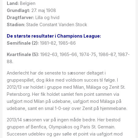
Land:
Belgien
Grundlagt:
27. maj 1908
Dragtfarver:
Lilla og hvid
Stadion:
Stade Constant Vanden Stock
De største resultater i Champions League:
Semifinale (2):
1981–82, 1985–86
Kvartfinale (5):
1962–63, 1965–66, 1974-75, 1986–87, 1987-
88.
Anderlecht har de seneste to sæsoner deltaget i
gruppespillet, dog ikke med voldsom succes til følge. I
2012/13 var holdet i gruppe med Milan, Málaga og Zenit St.
Petersborg. Her fik holdet samlet fem point sammen via
uafgjort mod Milan på udebane, uafgjort mod Málaga på
udebane, samt en smal 1-0-sejr over Zenit på hjemmebane.
2013/14 sæsonen var på ingen måde bedre. Her bestod
gruppen af Benfica, Olympiakos og Paris St. Germain.
Succesen udeblev og gav sølle et point via uafgjort mod