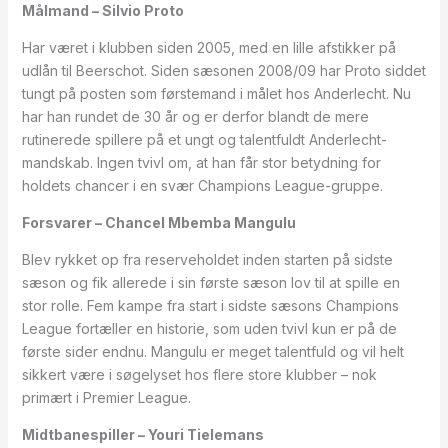
Målmand – Silvio Proto
Har været i klubben siden 2005, med en lille afstikker på
udlån til Beerschot. Siden sæsonen 2008/09 har Proto siddet
tungt på posten som førstemand i målet hos Anderlecht. Nu
har han rundet de 30 år og er derfor blandt de mere
rutinerede spillere på et ungt og talentfuldt Anderlecht-
mandskab. Ingen tvivl om, at han får stor betydning for
holdets chancer i en svær Champions League-gruppe.
Forsvarer – Chancel Mbemba Mangulu
Blev rykket op fra reserveholdet inden starten på sidste
sæson og fik allerede i sin første sæson lov til at spille en
stor rolle. Fem kampe fra start i sidste sæsons Champions
League fortæller en historie, som uden tvivl kun er på de
første sider endnu. Mangulu er meget talentfuld og vil helt
sikkert være i søgelyset hos flere store klubber – nok
primært i Premier League.
Midtbanespiller – Youri Tielemans