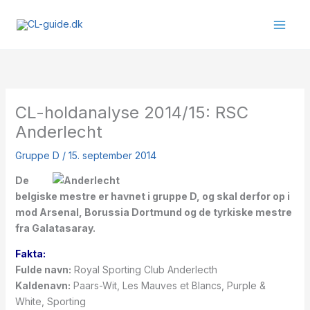
Gå
til
indholdet
CL-holdanalyse 2014/15: RSC
Anderlecht
Gruppe D
/
15. september 2014
De
belgiske mestre er havnet i gruppe D, og skal derfor op i
mod Arsenal, Borussia Dortmund og de tyrkiske mestre
fra Galatasaray.
Fakta:
Fulde navn:
Royal Sporting Club Anderlecth
Kaldenavn:
Paars-Wit, Les Mauves et Blancs, Purple &
White, Sporting