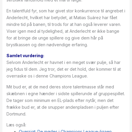
En talentfuld fyr, som har givet stor konkurrence til angrebet i
Anderlecht, hvilket har betydet, at Matias Suárez har fået
mindre tid på banen, til trods for at han også leverer varen.
Viser igen med al tydelighed, at Anderlecht er ikke bange
for at bringe de unge spillere og give dem hår på
brystkassen og den nødvendige erfaring.
Samlet vurdering:
Selvom Anderlecht er havnet i en meget svær pulje, så har
jeg fidus til dem. Jeg tror, det er det hold, der kommer til at
overraske os i denne Champions League.
Mit bud er, at de med deres store talentmasse står med
skæbnen i egne hænder i sidste spillerunde af gruppespillet.
De tager som minimum en EL-plads efter nytår, men det
frække bud er, at de snupper andenpladsen i puljen efter
Dortmund.
Læs også:
Oversigt: De mødes i Champions League-ligaen