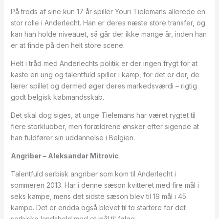
På trods af sine kun 17 år spiller Youri Tielemans allerede en
stor rolle i Anderlecht. Han er deres næste store transfer, og
kan han holde niveauet, så går der ikke mange år, inden han
er at finde på den helt store scene.
Helt i tråd med Anderlechts politik er der ingen frygt for at
kaste en ung og talentfuld spiller i kamp, for det er der, de
lærer spillet og dermed øger deres markedsværdi – rigtig
godt belgisk købmandsskab.
Det skal dog siges, at unge Tielemans har været rygtet til
flere storklubber, men forældrene ønsker efter sigende at
han fuldfører sin uddannelse i Belgien.
Angriber – Aleksandar Mitrovic
Talentfuld serbisk angriber som kom til Anderlecht i
sommeren 2013. Har i denne sæson kvitteret med fire mål i
seks kampe, mens det sidste sæson blev til 19 mål i 45
kampe. Det er endda også blevet til to startere for det
serbiske landshold med et mål til følge.