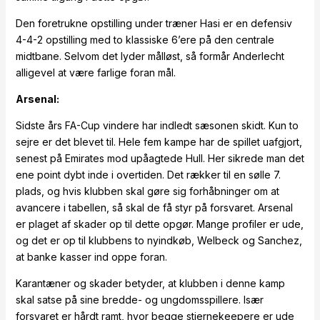
Den foretrukne opstilling under træner Hasi er en defensiv
4-4-2 opstilling med to klassiske 6’ere på den centrale
midtbane. Selvom det lyder målløst, så formår Anderlecht
alligevel at være farlige foran mål.
Arsenal:
Sidste års FA-Cup vindere har indledt sæsonen skidt. Kun to
sejre er det blevet til. Hele fem kampe har de spillet uafgjort,
senest på Emirates mod upåagtede Hull. Her sikrede man det
ene point dybt inde i overtiden. Det rækker til en sølle 7.
plads, og hvis klubben skal gøre sig forhåbninger om at
avancere i tabellen, så skal de få styr på forsvaret. Arsenal
er plaget af skader op til dette opgør. Mange profiler er ude,
og det er op til klubbens to nyindkøb, Welbeck og Sanchez,
at banke kasser ind oppe foran.
Karantæner og skader betyder, at klubben i denne kamp
skal satse på sine bredde- og ungdomsspillere. Især
forsvaret er hårdt ramt, hvor begge stjernekeepere er ude