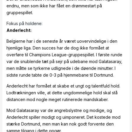
endnu, men som ikke har fået en drømmestart på
gruppespillet.
Fokus på holdene:
Anderlecht:
Belgierne har i de seneste år været uovervindelige i den
hjemlige liga. Den succes har de dog ikke formået at
overføre til Champions League-gruppespillet. I første runde
var de snublende tæt på sejr på udebane mod Galatasaray,
men måtte se tyrkerne udlignede i de døende minutter. I
sidste runde tabte de 0-3 på hjemmebane til Dortmund.
Anderlecht har formået at skabe et ungt og talentfuld hold.
Lodtrækningen ville, at dette ungdommelige hold skal stå
distancen mod nogle meget rutinerede mandskaber.
Mod Galatasaray var de angrebslystne og modige, og
Anderlecht spiller modigt og uimponeret. Det kostede mod
stærke Dortmund, men man kan nok godt forvente den
samme tilgang i dette opgør.