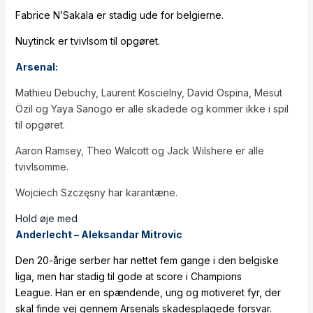
Fabrice N’Sakala er stadig ude for belgierne.
Nuytinck er tvivlsom til opgøret.
Arsenal:
Mathieu Debuchy, Laurent Koscielny, David Ospina, Mesut
Özil og Yaya Sanogo er alle skadede og kommer ikke i spil
til opgøret.
Aaron Ramsey, Theo Walcott og Jack Wilshere er alle
tvivlsomme.
Wojciech Szczęsny har karantæne.
Hold øje med
Anderlecht – Aleksandar Mitrovic
Den 20-årige serber har nettet fem gange i den belgiske
liga, men har stadig til gode at score i Champions
League. Han er en spændende, ung og motiveret fyr, der
skal finde vej gennem Arsenals skadesplagede forsvar.