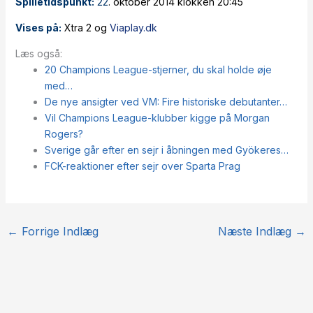
Spilletidspunkt:
22
. oktober 2014 klokken 20:45
Vises på:
Xtra 2 og
Viaplay.dk
Læs også:
20 Champions League-stjerner, du skal holde øje
med…
De nye ansigter ved VM: Fire historiske debutanter…
Vil Champions League-klubber kigge på Morgan
Rogers?
Sverige går efter en sejr i åbningen med Gyökeres…
FCK-reaktioner efter sejr over Sparta Prag
←
Forrige Indlæg
Næste Indlæg
→