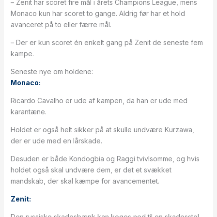
– Zenit har scoret fire mål i årets Champions League, mens
Monaco kun har scoret to gange. Aldrig før har et hold
avanceret på to eller færre mål.
– Der er kun scoret én enkelt gang på Zenit de seneste fem
kampe.
Seneste nye om holdene:
Monaco:
Ricardo Cavalho er ude af kampen, da han er ude med
karantæne.
Holdet er også helt sikker på at skulle undvære Kurzawa,
der er ude med en lårskade.
Desuden er både Kondogbia og Raggi tvivlsomme, og hvis
holdet også skal undvære dem, er det et svækket
mandskab, der skal kæmpe for avancementet.
Zenit:
Den russiske skadesbænk kan koges ned til en skadesstol,