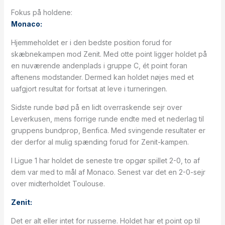
Fokus på holdene:
Monaco:
Hjemmeholdet er i den bedste position forud for
skæbnekampen mod Zenit. Med otte point ligger holdet på
en nuværende andenplads i gruppe C, ét point foran
aftenens modstander. Dermed kan holdet nøjes med et
uafgjort resultat for fortsat at leve i turneringen.
Sidste runde bød på en lidt overraskende sejr over
Leverkusen, mens forrige runde endte med et nederlag til
gruppens bundprop, Benfica. Med svingende resultater er
der derfor al mulig spænding forud for Zenit-kampen.
I Ligue 1 har holdet de seneste tre opgør spillet 2-0, to af
dem var med to mål af Monaco. Senest var det en 2-0-sejr
over midterholdet Toulouse.
Zenit:
Det er alt eller intet for russerne. Holdet har et point op til