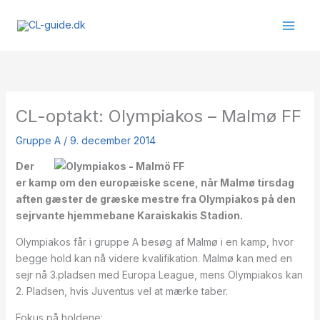
Gå
til
indholdet
CL-optakt: Olympiakos – Malmø FF
Gruppe A
/
9. december 2014
Der
er kamp om den europæiske scene, når Malmø tirsdag
aften gæster de græske mestre fra Olympiakos på den
sejrvante hjemmebane Karaiskakis Stadion.
Olympiakos får i gruppe A besøg af Malmø i en kamp, hvor
begge hold kan nå videre kvalifikation. Malmø kan med en
sejr nå 3.pladsen med Europa League, mens Olympiakos kan
2. Pladsen, hvis Juventus vel at mærke taber.
Fokus på holdene: