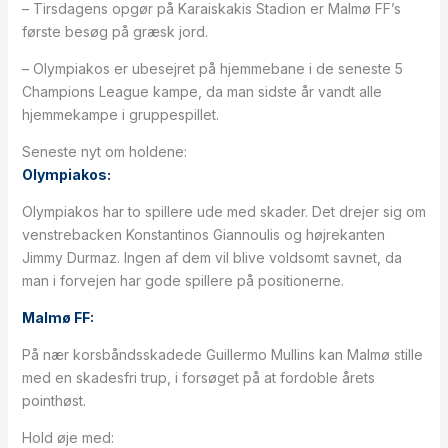
– Tirsdagens opgør på Karaiskakis Stadion er Malmø FF’s
første besøg på græsk jord.
– Olympiakos er ubesejret på hjemmebane i de seneste 5
Champions League kampe, da man sidste år vandt alle
hjemmekampe i gruppespillet.
Seneste nyt om holdene:
Olympiakos:
Olympiakos har to spillere ude med skader. Det drejer sig om
venstrebacken Konstantinos Giannoulis og højrekanten
Jimmy Durmaz. Ingen af dem vil blive voldsomt savnet, da
man i forvejen har gode spillere på positionerne.
Malmø FF:
På nær korsbåndsskadede Guillermo Mullins kan Malmø stille
med en skadesfri trup, i forsøget på at fordoble årets
pointhøst.
Hold øje med: