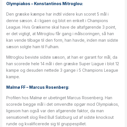
Olympiakos – Konstantinos Mitroglou:
Den græske kæmpe har indtil videre kun scoret 5 mål i
denne sæson. 4 i ligaen og blot en enkelt i Champions
League. Hvis Grækerne skal have de altafgørende 3 point,
er det vigtigt, at Mitroglou får gang i målscoringen, så han
kan vende tilbage til den form, han havde, inden man sidste
sæson solgte ham til Fulham.
Mitroglou beviste sidste sæson, at han er garant for mål, da
han scorede hele 14 mål i den græske Super Liague i blot 12
kampe og desuden nettede 3 gange i 5 Champions League
kampe.
Malmø FF – Marcus Rosenberg:
Profilen hos Malmø er ubetinget Marcus Rosenberg. Han
scorede begge mål i det omvendte opgør mod Olympiakos,
ligesom han også var den afgørende faktor, da man
sensationelt slog Red Bull Salzburg ud af sidste knockout
runde og kvalificerede sig til gruppespillet.