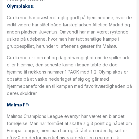
Olympiakos:
Grækerne har præsteret rigtig godt på hjemmebane, hvor de
indtil videre har slået både førstepladsen Atlético Madrid og
anden pladsen Juventus. Omvendt har man været rystende
usikre på udebane, hvor man har tabt samtlige kampe i
gruppespillet, herunder til aftenens gæster fra Malmø.
Grækerne er som nat og dag afhængigt af om de spiller ude
eller hjemme, den seneste kamp i ligaen tabte de dog
hjemme til rækkens nummer 1 PAOK med 1-2. Olympiakos er
opsatte på at vaske nederlaget af sig og går med
hjemmebanefordelen til kampen med favoritværdigheden på
deres skuldrer.
Malmø FF:
Malmøs Champions League eventyr har været en blandet
fornøjelse. Man har formået at skaffe sig 3 point og håbet om
Europa League, men man har også fået en ordentlig snitter
på 5-0 og derfor mærket niveauforskellen i europæisk