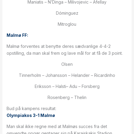
Maniatis – N’Dinga – Milivojevic – Afellay
Dóminguez
Mitroglou
Malmø FF:
Malmø forventes at benytte deres sædvanlige 4-4-2
opstilling, da man skal frem og lave mål for at få de 3 point.
Olsen
Tinnerholm – Johansson – Helander – Ricardinho
Eriksson – Halsti– Adu – Forsberg
Rosenberg – Thelin
Bud på kampens resultat:
Olympiakos 3-1 Malmø
Man skal ikke regne med at Malmøs succes fra det
omvendte opgør gentager sig på Karaiskakis Stadion.