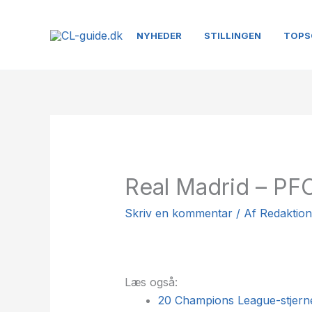
Gå
til
NYHEDER
STILLINGEN
TOPS
indholdet
Real Madrid – PF
Skriv en kommentar
/ Af
Redaktio
Læs også:
20 Champions League-stjerne