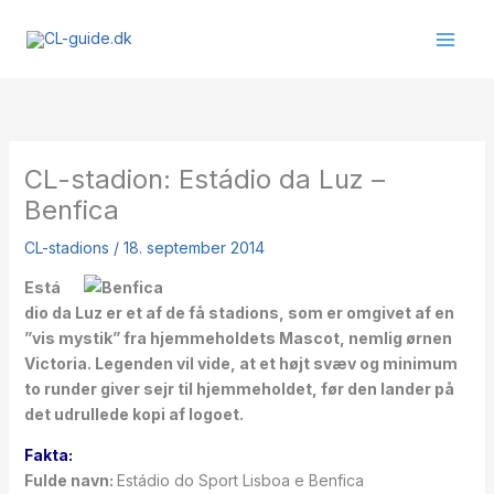
Gå
til
indholdet
CL-stadion: Estádio da Luz –
Benfica
CL-stadions
/
18. september 2014
Está
dio da Luz er et af de få stadions, som er omgivet af en
”vis mystik” fra hjemmeholdets Mascot, nemlig ørnen
Victoria. Legenden vil vide, at et højt svæv og minimum
to runder giver sejr til hjemmeholdet, før den lander på
det udrullede kopi af logoet.
Fakta:
Fulde navn:
Estádio do Sport Lisboa e Benfica