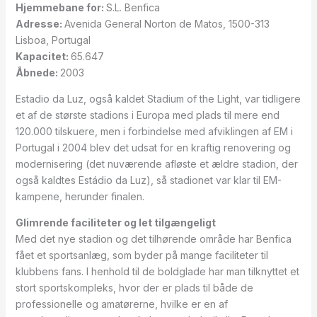
Hjemmebane for:
S.L. Benfica
Adresse:
Avenida General Norton de Matos, 1500-313
Lisboa, Portugal
Kapacitet:
65.647
Åbnede:
2003
Estadio da Luz, også kaldet Stadium of the Light, var tidligere
et af de største stadions i Europa med plads til mere end
120.000 tilskuere, men i forbindelse med afviklingen af EM i
Portugal i 2004 blev det udsat for en kraftig renovering og
modernisering (det nuværende afløste et ældre stadion, der
også kaldtes Estádio da Luz), så stadionet var klar til EM-
kampene, herunder finalen.
Glimrende faciliteter og let tilgængeligt
Med det nye stadion og det tilhørende område har Benfica
fået et sportsanlæg, som byder på mange faciliteter til
klubbens fans. I henhold til de boldglade har man tilknyttet et
stort sportskompleks, hvor der er plads til både de
professionelle og amatørerne, hvilke er en af