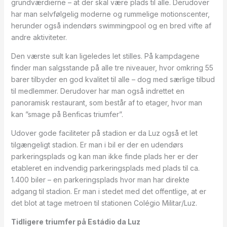
grundværdierne – at der skal være plads til alle. Derudover
har man selvfølgelig moderne og rummelige motionscenter,
herunder også indendørs swimmingpool og en bred vifte af
andre aktiviteter.
Den værste sult kan ligeledes let stilles. På kampdagene
finder man salgsstande på alle tre niveauer, hvor omkring 55
barer tilbyder en god kvalitet til alle – dog med særlige tilbud
til medlemmer. Derudover har man også indrettet en
panoramisk restaurant, som består af to etager, hvor man
kan ”smage på Benficas triumfer”.
Udover gode faciliteter på stadion er da Luz også et let
tilgængeligt stadion. Er man i bil er der en udendørs
parkeringsplads og kan man ikke finde plads her er der
etableret en indvendig parkeringsplads med plads til ca.
1.400 biler – en parkeringsplads hvor man har direkte
adgang til stadion. Er man i stedet med det offentlige, at er
det blot at tage metroen til stationen Colégio Militar/Luz.
Tidligere triumfer på Estádio da Luz