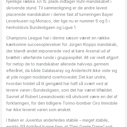
hjemlige række. En 15. plads indtager Ruhr-mandskabet i
skrivende stund. Til sammenligning er de andre lavest
placerede mandskaber i denne fast af turneringen Bayer
Leverkusen og Monaco, der lige nu er nummer 6 og 5 i
henholdsvis Bundesligaen og Ligue 1.
Champions League har i denne sæson været en række
kærkomne succesoplevelser for Jürgen Klopps mandskab,
der blandt andet imponerede ved at køre Arsenal ud af
brættet i allerførste runde i gruppespillet. Alt var reelt afgjort
for netop de to mandskaber allerede halvvejs gennem
efteråret, da både Galatasaray og Anderlecht ikke viste sig
at yde nogen modstand overhovedet. Det kan undre,
hvordan holdet så til gengæld har haft så svært ved at
levere varen i Bundesligaen, som det har været tilfældet.
Savnet af Robert Lewandowski må utivlsomt være en del af
forklaringen, for den tidligere Torino-bomber Ciro Immobile
har ikke leveret varen som ønsket.
I Italien er Juventus anderledes stabile – meget stabile,
endda. På forhånd kunne fans af ”Den Gamle Dame” nok