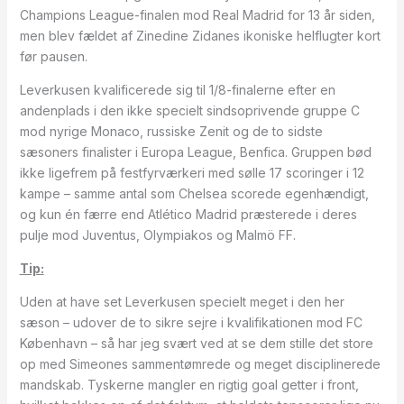
Champions League-finalen mod Real Madrid for 13 år siden,
men blev fældet af Zinedine Zidanes ikoniske helflugter kort
før pausen.
Leverkusen kvalificerede sig til 1/8-finalerne efter en
andenplads i den ikke specielt sindsoprivende gruppe C
mod nyrige Monaco, russiske Zenit og de to sidste
sæsoners finalister i Europa League, Benfica. Gruppen bød
ikke ligefrem på festfyrværkeri med sølle 17 scoringer i 12
kampe – samme antal som Chelsea scorede egenhændigt,
og kun én færre end Atlético Madrid præsterede i deres
pulje mod Juventus, Olympiakos og Malmö FF.
Tip:
Uden at have set Leverkusen specielt meget i den her
sæson – udover de to sikre sejre i kvalifikationen mod FC
København – så har jeg svært ved at se dem stille det store
op med Simeones sammentømrede og meget disciplinerede
mandskab. Tyskerne mangler en rigtig goal getter i front,