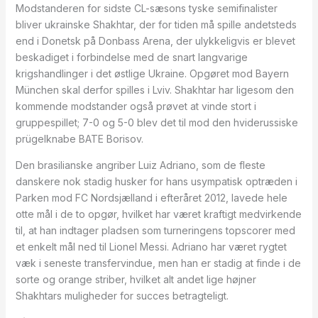
Modstanderen for sidste CL-sæsons tyske semifinalister
bliver ukrainske Shakhtar, der for tiden må spille andetsteds
end i Donetsk på Donbass Arena, der ulykkeligvis er blevet
beskadiget i forbindelse med de snart langvarige
krigshandlinger i det østlige Ukraine. Opgøret mod Bayern
München skal derfor spilles i Lviv. Shakhtar har ligesom den
kommende modstander også prøvet at vinde stort i
gruppespillet; 7-0 og 5-0 blev det til mod den hviderussiske
prügelknabe BATE Borisov.
Den brasilianske angriber Luiz Adriano, som de fleste
danskere nok stadig husker for hans usympatisk optræden i
Parken mod FC Nordsjælland i efteråret 2012, lavede hele
otte mål i de to opgør, hvilket har været kraftigt medvirkende
til, at han indtager pladsen som turneringens topscorer med
et enkelt mål ned til Lionel Messi. Adriano har været rygtet
væk i seneste transfervindue, men han er stadig at finde i de
sorte og orange striber, hvilket alt andet lige højner
Shakhtars muligheder for succes betragteligt.