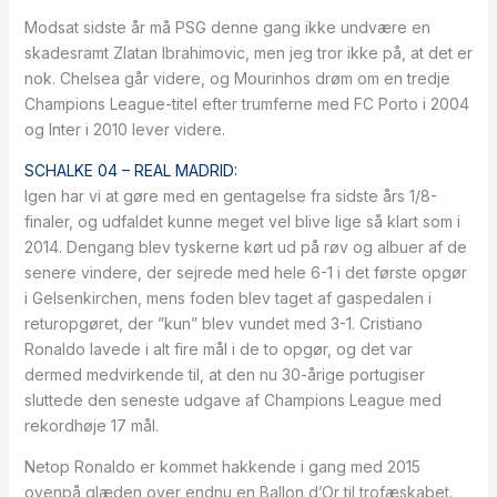
Modsat sidste år må PSG denne gang ikke undvære en
skadesramt Zlatan Ibrahimovic, men jeg tror ikke på, at det er
nok. Chelsea går videre, og Mourinhos drøm om en tredje
Champions League-titel efter trumferne med FC Porto i 2004
og Inter i 2010 lever videre.
SCHALKE 04 – REAL MADRID:
Igen har vi at gøre med en gentagelse fra sidste års 1/8-
finaler, og udfaldet kunne meget vel blive lige så klart som i
2014. Dengang blev tyskerne kørt ud på røv og albuer af de
senere vindere, der sejrede med hele 6-1 i det første opgør
i Gelsenkirchen, mens foden blev taget af gaspedalen i
returopgøret, der ”kun” blev vundet med 3-1. Cristiano
Ronaldo lavede i alt fire mål i de to opgør, og det var
dermed medvirkende til, at den nu 30-årige portugiser
sluttede den seneste udgave af Champions League med
rekordhøje 17 mål.
Netop Ronaldo er kommet hakkende i gang med 2015
ovenpå glæden over endnu en Ballon d’Or til trofæskabet.