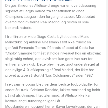
Diegos Simeones Atlético-drenge var en overtidsscoring
signeret af Sergio Ramos fra sensationelt at vinde
Champions League i den forgangne sæson. Målet betød
overtid mod rivalerne Real Madrid, og resten er som
bekendt historie.
I frontlinjen er vilde Diego Costa byttet ud med Mario
Mandzukic og Antoine Griezmann samt ikke mindst en
genfødt Fernando Torres. På trods af tabet af Costa har
”Cholo” Simeone formået at holde niveauet hos en ekstremt
slagkraftig enhed, der utvivlsomt kan gøre livet surt for
enhver anden klub. Dette blev meget godt understreget af
den nylige 4-0-afklapsning af Real Madrid, der ikke har
prøvet at tabe så stort til ”Los Colchoneros” siden 1987.
I selvsamme opgør blev verdens bedste fodboldspiller for
andet år i træk, Cristiano Ronaldo, lukket totalt ned og holdt
på nul afslutninger. Intet taler imod, at Atlético ikke kan
komme langt i turneringen igen i år.
Modstanderen i opgøret her er Bayer Leverkusen, der var i