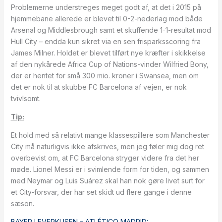
Problemerne understreges meget godt af, at det i 2015 på
hjemmebane allerede er blevet til 0-2-nederlag mod både
Arsenal og Middlesbrough samt et skuffende 1-1-resultat mod
Hull City – endda kun sikret via en sen frisparksscoring fra
James Milner. Holdet er blevet tilført nye kræfter i skikkelse
af den nykårede Africa Cup of Nations-vinder Wilfried Bony,
der er hentet for små 300 mio. kroner i Swansea, men om
det er nok til at skubbe FC Barcelona af vejen, er nok
tvivlsomt.
Tip:
Et hold med så relativt mange klassespillere som Manchester
City må naturligvis ikke afskrives, men jeg føler mig dog ret
overbevist om, at FC Barcelona stryger videre fra det her
møde. Lionel Messi er i svimlende form for tiden, og sammen
med Neymar og Luis Suárez skal han nok gøre livet surt for
et City-forsvar, der har set skidt ud flere gange i denne
sæson.
BAYER LEVERKUSEN – ATLÉTICO MADRID: