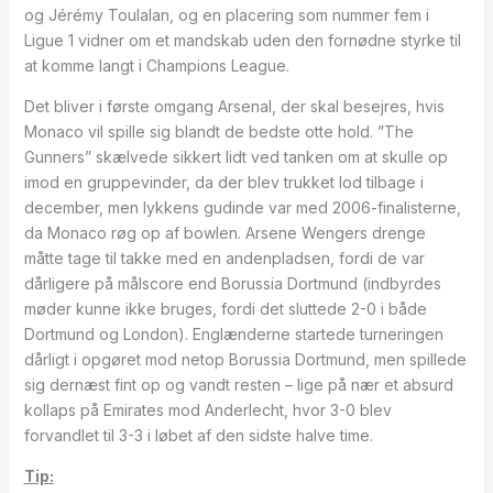
og Jérémy Toulalan, og en placering som nummer fem i
Ligue 1 vidner om et mandskab uden den fornødne styrke til
at komme langt i Champions League.
Det bliver i første omgang Arsenal, der skal besejres, hvis
Monaco vil spille sig blandt de bedste otte hold. ”The
Gunners” skælvede sikkert lidt ved tanken om at skulle op
imod en gruppevinder, da der blev trukket lod tilbage i
december, men lykkens gudinde var med 2006-finalisterne,
da Monaco røg op af bowlen. Arsene Wengers drenge
måtte tage til takke med en andenpladsen, fordi de var
dårligere på målscore end Borussia Dortmund (indbyrdes
møder kunne ikke bruges, fordi det sluttede 2-0 i både
Dortmund og London). Englænderne startede turneringen
dårligt i opgøret mod netop Borussia Dortmund, men spillede
sig dernæst fint op og vandt resten – lige på nær et absurd
kollaps på Emirates mod Anderlecht, hvor 3-0 blev
forvandlet til 3-3 i løbet af den sidste halve time.
Tip: