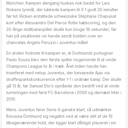
München. Kampen dengang huskes nok bedst for Lars
Rickens lynmål, der lukkede kampen til 3-1 godt 20 minutter
før tid. Ricken erstattede schweiziske Stéphane Chapuisat
kort efter Alessandro Del Pieros flotte hælscoring, og den
20-årige midtbanespiller skulle kun bruge 16 sekunder, før
han på smukkeste vis havde sendt bolden over en
chanceløs Angelo Peruzzi i Juventus-målet.
En anden fodnote til kampen er, at Dortmunds portugiser
Paulo Sousa blev den første spiller nogensinde til at vinde
Champions League to år i træk. Året inden havde han
triumferet med netop Juventus, der besejrede Ajax via
straffesparkskonkurrence efter 1-1 i ordinær kamp. Der skulle
gå 13 år, før Samuel Eto’o opnåede den bedrift ved at vinde
turneringen med først FC Barcelona i 2009 og dernæst Inter i
2010.
Mens Juventus fører Serie A ganske klart, så udmærker
Borussia Dortmund sig negativt ved at være dét af de 16
tilbageværende hold, der ligger klart dårligst placeret i sin