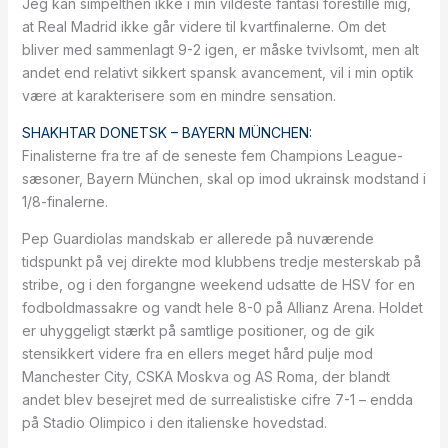
Jeg kan simpelthen ikke i min vildeste fantasi forestille mig,
at Real Madrid ikke går videre til kvartfinalerne. Om det
bliver med sammenlagt 9-2 igen, er måske tvivlsomt, men alt
andet end relativt sikkert spansk avancement, vil i min optik
være at karakterisere som en mindre sensation.
SHAKHTAR DONETSK – BAYERN MÜNCHEN:
Finalisterne fra tre af de seneste fem Champions League-
sæsoner, Bayern München, skal op imod ukrainsk modstand i
1/8-finalerne.
Pep Guardiolas mandskab er allerede på nuværende
tidspunkt på vej direkte mod klubbens tredje mesterskab på
stribe, og i den forgangne weekend udsatte de HSV for en
fodboldmassakre og vandt hele 8-0 på Allianz Arena. Holdet
er uhyggeligt stærkt på samtlige positioner, og de gik
stensikkert videre fra en ellers meget hård pulje mod
Manchester City, CSKA Moskva og AS Roma, der blandt
andet blev besejret med de surrealistiske cifre 7-1 – endda
på Stadio Olimpico i den italienske hovedstad.