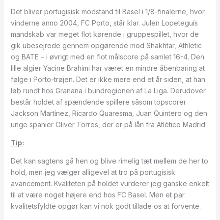
Det bliver portugisisk modstand til Basel i 1/8-finalerne, hvor
vinderne anno 2004, FC Porto, står klar. Julen Lopeteguís
mandskab var meget flot kørende i gruppespillet, hvor de
gik ubesejrede gennem opgørende mod Shakhtar, Athletic
og BATE – i øvrigt med en flot målscore på samlet 16-4. Den
lille algier Yacine Brahimi har været en mindre åbenbaring at
følge i Porto-trøjen. Det er ikke mere end et år siden, at han
løb rundt hos Granana i bundregionen af La Liga. Derudover
består holdet af spændende spillere såsom topscorer
Jackson Martínez, Ricardo Quaresma, Juan Quintero og den
unge spanier Oliver Torres, der er på lån fra Atlético Madrid.
Tip:
Det kan sagtens gå hen og blive rimelig tæt mellem de her to
hold, men jeg vælger alligevel at tro på portugisisk
avancement. Kvaliteten på holdet vurderer jeg ganske enkelt
til at være noget højere end hos FC Basel. Men et par
kvalitetsfyldte opgør kan vi nok godt tillade os at forvente.