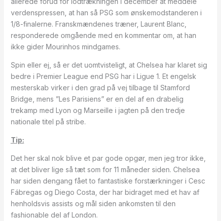
allerede forud for lodtrækningen i december at meddele
verdenspressen, at han så PSG som ønskemodstanderen i
1/8-finalerne. Franskmændenes træner, Laurent Blanc,
responderede omgående med en kommentar om, at han
ikke gider Mourinhos mindgames.
Spin eller ej, så er det uomtvisteligt, at Chelsea har klaret sig
bedre i Premier League end PSG har i Ligue 1. Et engelsk
mesterskab virker i den grad på vej tilbage til Stamford
Bridge, mens ”Les Parisiens” er en del af en drabelig
trekamp med Lyon og Marseille i jagten på den tredje
nationale titel på stribe.
Tip:
Det her skal nok blive et par gode opgør, men jeg tror ikke,
at det bliver lige så tæt som for 11 måneder siden. Chelsea
har siden dengang fået to fantastiske forstærkninger i Cesc
Fábregas og Diego Costa, der har bidraget med et hav af
henholdsvis assists og mål siden ankomsten til den
fashionable del af London.