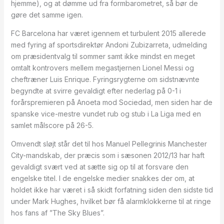
hjemme), og at dømme ud fra formbarometret, så bør de
gøre det samme igen.
FC Barcelona har været igennem et turbulent 2015 allerede
med fyring af sportsdirektør Andoni Zubizarreta, udmelding
om præsidentvalg til sommer samt ikke mindst en meget
omtalt kontrovers mellem megastjernen Lionel Messi og
cheftræner Luis Enrique. Fyringsrygterne om sidstnævnte
begyndte at svirre gevaldigt efter nederlag på 0-1 i
forårspremieren på Anoeta mod Sociedad, men siden har de
spanske vice-mestre vundet rub og stub i La Liga med en
samlet målscore på 26-5.
Omvendt sløjt står det til hos Manuel Pellegrinis Manchester
City-mandskab, der præcis som i sæsonen 2012/13 har haft
gevaldigt svært ved at sætte sig op til at forsvare den
engelske titel. I de engelske medier snakkes der om, at
holdet ikke har været i så skidt forfatning siden den sidste tid
under Mark Hughes, hvilket bør få alarmklokkerne til at ringe
hos fans af ”The Sky Blues”.