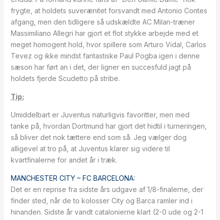
frygte, at holdets suverænitet forsvandt med Antonio Contes
afgang, men den tidligere så udskældte AC Milan-træner
Massimiliano Allegri har gjort et flot stykke arbejde med et
meget homogent hold, hvor spillere som Arturo Vidal, Carlos
Tevez og ikke mindst fantastiske Paul Pogba igen i denne
sæson har ført an i det, der ligner en succesfuld jagt på
holdets fjerde Scudetto på stribe.
Tip:
Umiddelbart er Juventus naturligvis favoritter, men med
tanke på, hvordan Dortmund har gjort det hidtil i turneringen,
så bliver det nok tættere end som så. Jeg vælger dog
alligevel at tro på, at Juventus klarer sig videre til
kvartfinalerne for andet år i træk.
MANCHESTER CITY – FC BARCELONA:
Det er en reprise fra sidste års udgave af 1/8-finalerne, der
finder sted, når de to kolosser City og Barca ramler ind i
hinanden. Sidste år vandt catalonierne klart (2-0 ude og 2-1