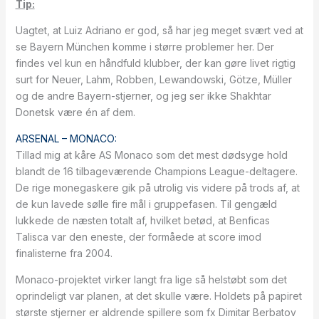
Tip:
Uagtet, at Luiz Adriano er god, så har jeg meget svært ved at
se Bayern München komme i større problemer her. Der
findes vel kun en håndfuld klubber, der kan gøre livet rigtig
surt for Neuer, Lahm, Robben, Lewandowski, Götze, Müller
og de andre Bayern-stjerner, og jeg ser ikke Shakhtar
Donetsk være én af dem.
ARSENAL – MONACO:
Tillad mig at kåre AS Monaco som det mest dødsyge hold
blandt de 16 tilbageværende Champions League-deltagere.
De rige monegaskere gik på utrolig vis videre på trods af, at
de kun lavede sølle fire mål i gruppefasen. Til gengæld
lukkede de næsten totalt af, hvilket betød, at Benficas
Talisca var den eneste, der formåede at score imod
finalisterne fra 2004.
Monaco-projektet virker langt fra lige så helstøbt som det
oprindeligt var planen, at det skulle være. Holdets på papiret
største stjerner er aldrende spillere som fx Dimitar Berbatov