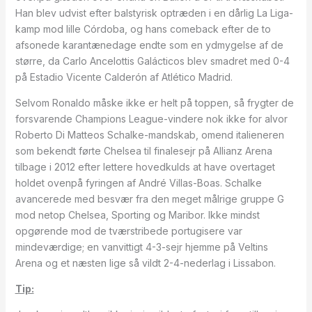
Han blev udvist efter balstyrisk optræden i en dårlig La Liga-
kamp mod lille Córdoba, og hans comeback efter de to
afsonede karantænedage endte som en ydmygelse af de
større, da Carlo Ancelottis Galácticos blev smadret med 0-4
på Estadio Vicente Calderón af Atlético Madrid.
Selvom Ronaldo måske ikke er helt på toppen, så frygter de
forsvarende Champions League-vindere nok ikke for alvor
Roberto Di Matteos Schalke-mandskab, omend italieneren
som bekendt førte Chelsea til finalesejr på Allianz Arena
tilbage i 2012 efter lettere hovedkulds at have overtaget
holdet ovenpå fyringen af André Villas-Boas. Schalke
avancerede med besvær fra den meget målrige gruppe G
mod netop Chelsea, Sporting og Maribor. Ikke mindst
opgørende mod de tværstribede portugisere var
mindeværdige; en vanvittigt 4-3-sejr hjemme på Veltins
Arena og et næsten lige så vildt 2-4-nederlag i Lissabon.
Tip: