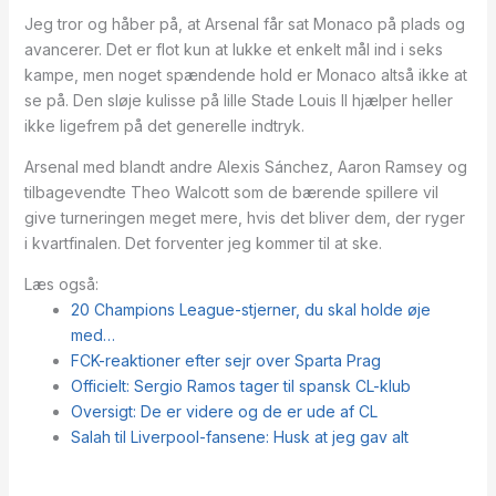
Jeg tror og håber på, at Arsenal får sat Monaco på plads og
avancerer. Det er flot kun at lukke et enkelt mål ind i seks
kampe, men noget spændende hold er Monaco altså ikke at
se på. Den sløje kulisse på lille Stade Louis II hjælper heller
ikke ligefrem på det generelle indtryk.
Arsenal med blandt andre Alexis Sánchez, Aaron Ramsey og
tilbagevendte Theo Walcott som de bærende spillere vil
give turneringen meget mere, hvis det bliver dem, der ryger
i kvartfinalen. Det forventer jeg kommer til at ske.
Læs også:
20 Champions League-stjerner, du skal holde øje
med…
FCK-reaktioner efter sejr over Sparta Prag
Officielt: Sergio Ramos tager til spansk CL-klub
Oversigt: De er videre og de er ude af CL
Salah til Liverpool-fansene: Husk at jeg gav alt