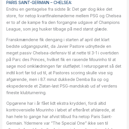
PARIS SAINT-GERMAIN – CHELSEA:
Endnu en gentagelse fra sidste år. Det gør dog ikke det
store, for netop kvartfinalemøderne mellem PSG og Chelsea
er to af de kampe fra den forgangne udgave af Champions
League, som jeg husker tilbage på med størst glæde.
Franskmændene fik dengang i starten af april det klart
bedste udgangspunkt, da Javier Pastore udnyttede en
meget passiv Chelsea-defensiv til at nette til 3-1 i overtiden
på Parc des Princes, hvilket fik en rasende Mourinho til at
søge mod omklædningen før slutfløjtet. I returopgøret så det
indtil kort før tid ud til, at Pastores scoring skulle vise sig
afgørende, men i 87. minut dukkede Demba Ba op og
ekspederede et Zlatan-løst PSG-mandskab ud af verdens
fineste klubturnering.
Opgørene har i år fået lidt ekstra krydderi, fordi altid
kontroversielle Mourinho i løbet af efteråret afslørede, at
han hele to gange har afvist tilbud fra netop Paris Saint-
Germain. Ydermere var ”The Special One” ikke sen til