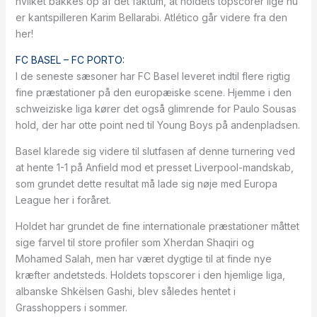
hvilket bakkes op af det faktum, at holdets topscorer lige nu
er kantspilleren Karim Bellarabi. Atlético går videre fra den
her!
FC BASEL – FC PORTO:
I de seneste sæsoner har FC Basel leveret indtil flere rigtig
fine præstationer på den europæiske scene. Hjemme i den
schweiziske liga kører det også glimrende for Paulo Sousas
hold, der har otte point ned til Young Boys på andenpladsen.
Basel klarede sig videre til slutfasen af denne turnering ved
at hente 1-1 på Anfield mod et presset Liverpool-mandskab,
som grundet dette resultat må lade sig nøje med Europa
League her i foråret.
Holdet har grundet de fine internationale præstationer måttet
sige farvel til store profiler som Xherdan Shaqiri og
Mohamed Salah, men har været dygtige til at finde nye
kræfter andetsteds. Holdets topscorer i den hjemlige liga,
albanske Shkëlsen Gashi, blev således hentet i
Grasshoppers i sommer.