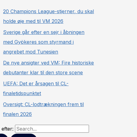
20 Champions League-stjerner, du skal
holde øje med til VM 2026
Sverige går efter en sejr i åbningen
med Gyökeres som styrmand i
angrebet mod Tunesien
De nye ansigter ved VM: Fire historiske
debutanter klar til den store scene
UEFA: Det er årsagen til CL-
finaletidspunktet
Oversigt: CL-lodtrækningen frem til
finalen 2026
efter: