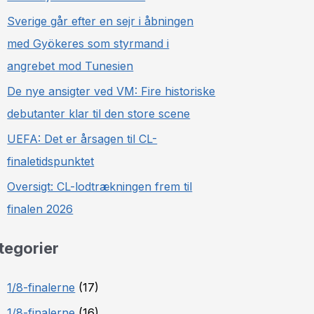
Sverige går efter en sejr i åbningen
med Gyökeres som styrmand i
angrebet mod Tunesien
De nye ansigter ved VM: Fire historiske
debutanter klar til den store scene
UEFA: Det er årsagen til CL-
finaletidspunktet
Oversigt: CL-lodtrækningen frem til
finalen 2026
tegorier
1/8-finalerne
(17)
1/8-finalerne
(16)