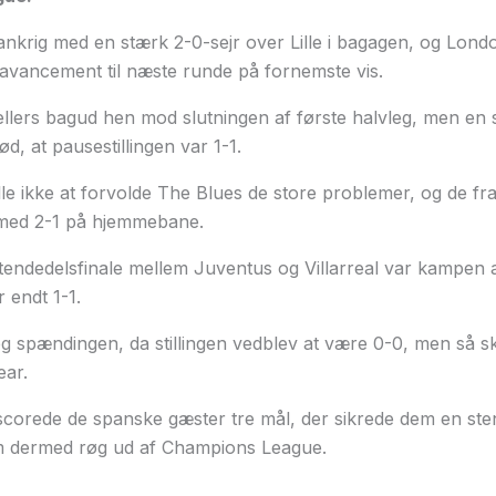
Frankrig med en stærk 2-0-sejr over Lille i bagagen, og Lon
 avancement til næste runde på fornemste vis.
lers bagud hen mod slutningen af første halvleg, men en s
ød, at pausestillingen var 1-1.
le ikke at forvolde The Blues de store problemer, og de f
t med 2-1 på hjemmebane.
tendedelsfinale mellem Juventus og Villarreal var kampen 
 endt 1-1.
eg spændingen, da stillingen vedblev at være 0-0, men så s
ear.
scorede de spanske gæster tre mål, der sikrede dem en sten
m dermed røg ud af Champions League.