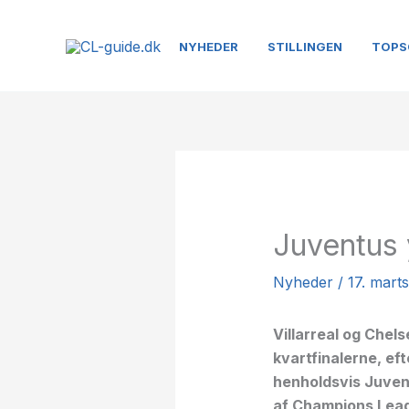
Gå
til
NYHEDER
STILLINGEN
TOPS
indholdet
Juventus 
Nyheder
/
17. mart
Villarreal og Chels
kvartfinalerne, ef
henholdsvis Juvent
af Champions Lea