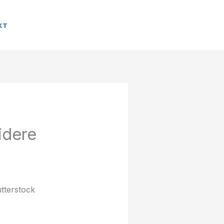
KT
idere
tterstock