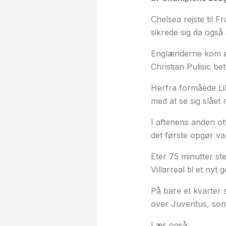
Chelsea rejste til 
sikrede sig da også
Englænderne kom el
Christian Pulisic bet
Herfra formåede Lil
med at se sig slåe
I aftenens anden ot
det første opgør var
Eter 75 minutter st
Villarreal til et nyt g
På bare et kvarter 
over Juventus, so
Læs også: