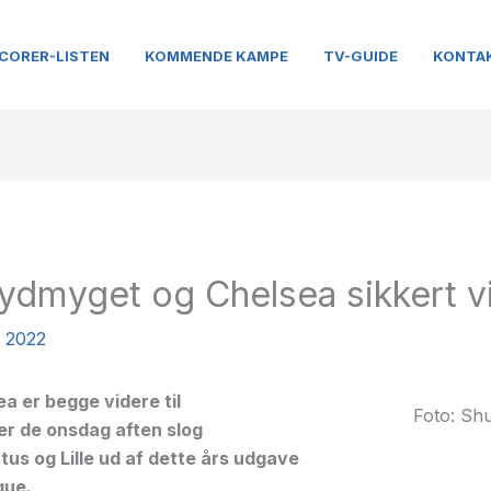
CORER-LISTEN
KOMMENDE KAMPE
TV-GUIDE
KONTA
ydmyget og Chelsea sikkert v
s 2022
ea er begge videre til
Foto: Shu
ter de onsdag aften slog
us og Lille ud af dette års udgave
gue.