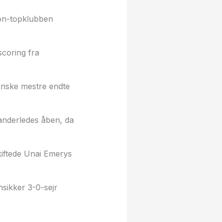
don-topklubben
coring fra
ranske mestre endte
anderledes åben, da
kiftede Unai Emerys
sikker 3-0-sejr