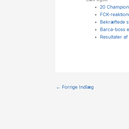
20 Champions
FCK-reaktione
Bekræftede st
Barca-boss e
Resultater a
←
Forrige Indlæg