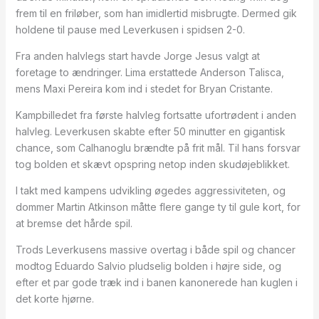
frem til en friløber, som han imidlertid misbrugte. Dermed gik
holdene til pause med Leverkusen i spidsen 2-0.
Fra anden halvlegs start havde Jorge Jesus valgt at
foretage to ændringer. Lima erstattede Anderson Talisca,
mens Maxi Pereira kom ind i stedet for Bryan Cristante.
Kampbilledet fra første halvleg fortsatte ufortrødent i anden
halvleg. Leverkusen skabte efter 50 minutter en gigantisk
chance, som Calhanoglu brændte på frit mål. Til hans forsvar
tog bolden et skævt opspring netop inden skudøjeblikket.
I takt med kampens udvikling øgedes aggressiviteten, og
dommer Martin Atkinson måtte flere gange ty til gule kort, for
at bremse det hårde spil.
Trods Leverkusens massive overtag i både spil og chancer
modtog Eduardo Salvio pludselig bolden i højre side, og
efter et par gode træk ind i banen kanonerede han kuglen i
det korte hjørne.