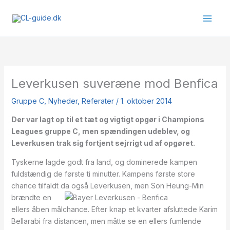
Gå
til
indholdet
Leverkusen suveræne mod Benfica
Gruppe C
,
Nyheder
,
Referater
/
1. oktober 2014
Der var lagt op til et tæt og vigtigt opgør i Champions
Leagues gruppe C, men spændingen udeblev, og
Leverkusen trak sig fortjent sejrrigt ud af opgøret.
Tyskerne lagde godt fra land, og dominerede kampen
fuldstændig de første ti minutter. Kampens første store
chance tilfaldt da også
Leverkusen, men Son Heung-Min
brændte en
ellers åben målchance. Efter knap et kvarter afsluttede Karim
Bellarabi fra distancen, men måtte se en ellers fumlende