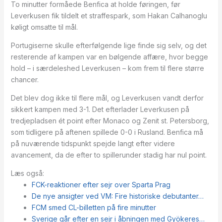
To minutter formåede Benfica at holde føringen, før
Leverkusen fik tildelt et straffespark, som Hakan Calhanoglu
køligt omsatte til mål.
Portugiserne skulle efterfølgende lige finde sig selv, og det
resterende af kampen var en bølgende affære, hvor begge
hold – i særdeleshed Leverkusen – kom frem til flere større
chancer.
Det blev dog ikke til flere mål, og Leverkusen vandt derfor
sikkert kampen med 3-1. Det efterlader Leverkusen på
tredjepladsen ét point efter Monaco og Zenit st. Petersborg,
som tidligere på aftenen spillede 0-0 i Rusland. Benfica må
på nuværende tidspunkt spejde langt efter videre
avancement, da de efter to spillerunder stadig har nul point.
Læs også:
FCK-reaktioner efter sejr over Sparta Prag
De nye ansigter ved VM: Fire historiske debutanter…
FCM smed CL-billetten på fire minutter
Sverige går efter en sejr i åbningen med Gyökeres…