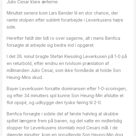
Julio Cesar klare ærterne.
Minuttet senere kom Lars Bender til en stor chance, der
ramte stolpen efter sublimt forarbejde i Leverkusens højre
side.
Herefter faldt der lidt ro over sagerne, alt i mens Benfica
forsøgte at arbejde sig bedre ind i opgøret.
I det 26. minut bragte Stefan Kiessling Leverkusen på 1-0 på
en returbold, efter endnu en tvivlsom præstation af
målmanden Julio Cesar, som ikke formåede at holde Son
Heung-Mins skud.
Bayer Leverkusen forsatte dominansen efter 1-0-scoringen,
og efter 34 minutters spil kunne Son Heung-Min afslutte et
flot opspil, og udbygge den tyske føring til 2-0.
Benfica forsøgte i sidste del af første halvleg at skubbe
spillet længere frem på banen, og det satte en midlertidig
stopper for Leverkusens stormløb mod Cesars mål. I de
døende minutter, kom en sprudlende Son Heung-Min dog