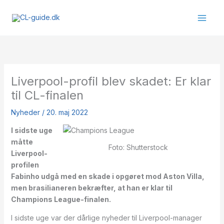
Gå
til
indholdet
Liverpool-profil blev skadet: Er klar
til CL-finalen
Nyheder
/
20. maj 2022
I sidste uge
måtte
Foto: Shutterstock
Liverpool-
profilen
Fabinho udgå med en skade i opgøret mod Aston Villa,
men brasilianeren bekræfter, at han er klar til
Champions League-finalen.
I sidste uge var der dårlige nyheder til Liverpool-manager