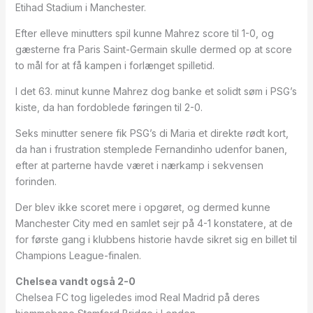
Etihad Stadium i Manchester.
Efter elleve minutters spil kunne Mahrez score til 1-0, og
gæsterne fra Paris Saint-Germain skulle dermed op at score
to mål for at få kampen i forlænget spilletid.
I det 63. minut kunne Mahrez dog banke et solidt søm i PSG’s
kiste, da han fordoblede føringen til 2-0.
Seks minutter senere fik PSG’s di Maria et direkte rødt kort,
da han i frustration stemplede Fernandinho udenfor banen,
efter at parterne havde været i nærkamp i sekvensen
forinden.
Der blev ikke scoret mere i opgøret, og dermed kunne
Manchester City med en samlet sejr på 4-1 konstatere, at de
for første gang i klubbens historie havde sikret sig en billet til
Champions League-finalen.
Chelsea vandt også 2-0
Chelsea FC tog ligeledes imod Real Madrid på deres