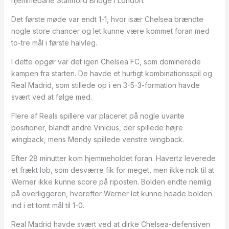
hjemmebane Stamford Bridge i London.
Det første møde var endt 1-1, hvor især Chelsea brændte
nogle store chancer og let kunne være kommet foran med
to-tre mål i første halvleg.
I dette opgør var det igen Chelsea FC, som dominerede
kampen fra starten. De havde et hurtigt kombinationsspil og
Real Madrid, som stillede op i en 3-5-3-formation havde
svært ved at følge med.
Flere af Reals spillere var placeret på nogle uvante
positioner, blandt andre Vinicius, der spillede højre
wingback, mens Mendy spillede venstre wingback.
Efter 28 minutter kom hjemmeholdet foran. Havertz leverede
et frækt lob, som desværre fik for meget, men ikke nok til at
Werner ikke kunne score på riposten. Bolden endte nemlig
på overliggeren, hvorefter Werner let kunne heade bolden
ind i et tomt mål til 1-0.
Real Madrid havde svært ved at dirke Chelsea-defensiven