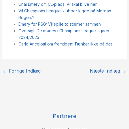
Unai Emery om CL-plads: Vi skal blive her
Vil Champions League-klubber kigge på Morgan
Rogers?
Emery før PSG: Vil spille to stjerner sammen
Oversigt: De mødes i Champions League-ligaen
2024/2025
Carlo Ancelotti om fremtiden: Tænker ikke på det
←
Forrige Indlæg
Næste Indlæg
→
Partnere