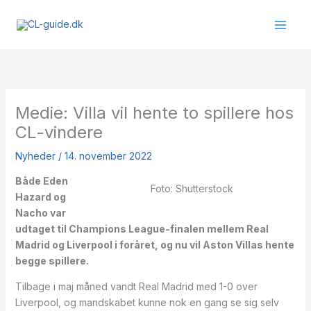
Gå
til
indholdet
Medie: Villa vil hente to spillere hos
CL-vindere
Nyheder
/
14. november 2022
Både Eden
Foto: Shutterstock
Hazard og
Nacho var
udtaget til Champions League-finalen mellem Real
Madrid og Liverpool i foråret, og nu vil Aston Villas hente
begge spillere.
Tilbage i maj måned vandt Real Madrid med 1-0 over
Liverpool, og mandskabet kunne nok en gang se sig selv