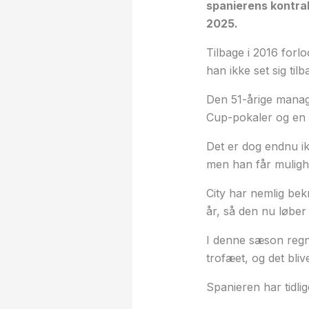
spanierens kontra
2025.
Tilbage i 2016 forl
han ikke set sig tilb
Den 51-årige manage
Cup-pokaler og en 
Det er dog endnu i
men han får mulig
City har nemlig bek
år, så den nu løber
I denne sæson regne
trofæet, og det bliv
Spanieren har tidli