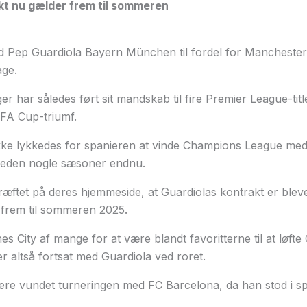
kt nu gælder frem til sommeren
od Pep Guardiola Bayern München til fordel for Manchester 
age.
r har således ført sit mandskab til fire Premier League-titl
FA Cup-triumf.
kke lykkedes for spanieren at vinde Champions League med
heden nogle sæsoner endnu.
ræftet på deres hjemmeside, at Guardiolas kontrakt er blev
 frem til sommeren 2025.
s City af mange for at være blandt favoritterne til at løf
er altså fortsat med Guardiola ved roret.
gere vundet turneringen med FC Barcelona, da han stod i s