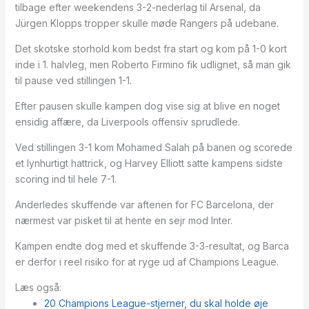
tilbage efter weekendens 3-2-nederlag til Arsenal, da
Jürgen Klopps tropper skulle møde Rangers på udebane.
Det skotske storhold kom bedst fra start og kom på 1-0 kort
inde i 1. halvleg, men Roberto Firmino fik udlignet, så man gik
til pause ved stillingen 1-1.
Efter pausen skulle kampen dog vise sig at blive en noget
ensidig affære, da Liverpools offensiv sprudlede.
Ved stillingen 3-1 kom Mohamed Salah på banen og scorede
et lynhurtigt hattrick, og Harvey Elliott satte kampens sidste
scoring ind til hele 7-1.
Anderledes skuffende var aftenen for FC Barcelona, der
nærmest var pisket til at hente en sejr mod Inter.
Kampen endte dog med et skuffende 3-3-resultat, og Barca
er derfor i reel risiko for at ryge ud af Champions League.
Læs også:
20 Champions League-stjerner, du skal holde øje