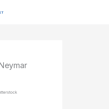
KT
 Neymar
tterstock