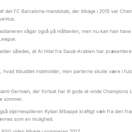
af det FC Barcelona-mandskab, der tilbage i 2015 var Cha
ventus.
ilianeren sågar også på måltavlen, men nu kan han have sp
League.
der således, at Al Hilal fra Saudi-Arabien har præsenteret e
, hvad tilbuddet indeholder, men parterne skulle være i fu
int-Germain, der fortsat har til gode at vinde Champions 
e sommer.
så stjernespilleren Kylian Mbappé kraftigt væk fra den fr
ævnes som en mulighed.
 PSG siden tilbage i sommeren 2017.