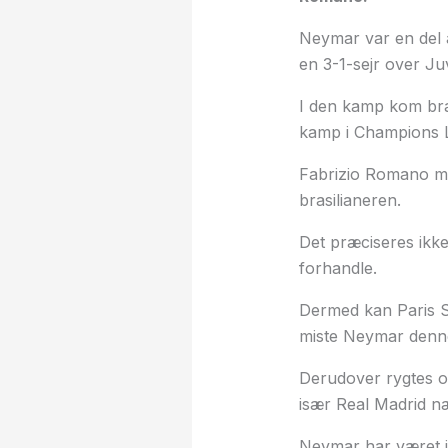
Neymar var en del 
en 3-1-sejr over Ju
I den kamp kom bras
kamp i Champions 
Fabrizio Romano mel
brasilianeren.
Det præciseres ikke
forhandle.
Dermed kan Paris Sa
miste Neymar denn
Derudover rygtes og
især Real Madrid n
Neymar har været i