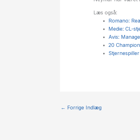
Læs også:
Romano: Real
Medie: CL-stj
Avis: Manager
20 Champions
Stjernespille
←
Forrige Indlæg