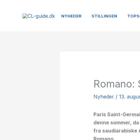
Gå
til
NYHEDER
STILLINGEN
TOPS
indholdet
Romano: S
Nyheder
/
13. augu
Paris Saint-Germa
denne sommer, da 
fra saudiarabiske A
Romano.