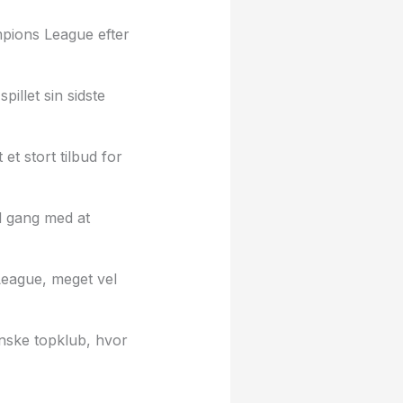
mpions League efter
illet sin sidste
t stort tilbud for
ld gang med at
League, meget vel
anske topklub, hvor