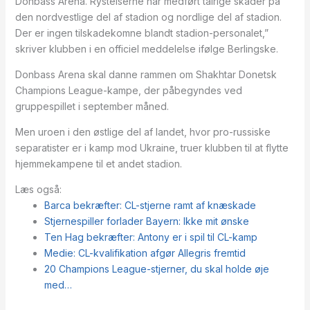
Donbass Arena. Rystelserne har medført talrige skader på
den nordvestlige del af stadion og nordlige del af stadion.
Der er ingen tilskadekomne blandt stadion-personalet,”
skriver klubben i en officiel meddelelse ifølge Berlingske.
Donbass Arena skal danne rammen om Shakhtar Donetsk
Champions League-kampe, der påbegyndes ved
gruppespillet i september måned.
Men uroen i den østlige del af landet, hvor pro-russiske
separatister er i kamp mod Ukraine, truer klubben til at flytte
hjemmekampene til et andet stadion.
Læs også:
Barca bekræfter: CL-stjerne ramt af knæskade
Stjernespiller forlader Bayern: Ikke mit ønske
Ten Hag bekræfter: Antony er i spil til CL-kamp
Medie: CL-kvalifikation afgør Allegris fremtid
20 Champions League-stjerner, du skal holde øje
med…