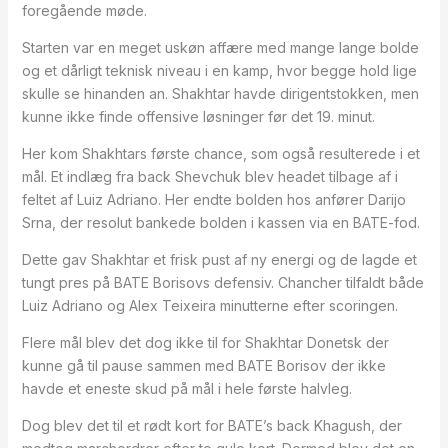
foregående møde.
Starten var en meget uskøn affære med mange lange bolde
og et dårligt teknisk niveau i en kamp, hvor begge hold lige
skulle se hinanden an. Shakhtar havde dirigentstokken, men
kunne ikke finde offensive løsninger før det 19. minut.
Her kom Shakhtars første chance, som også resulterede i et
mål. Et indlæg fra back Shevchuk blev headet tilbage af i
feltet af Luiz Adriano. Her endte bolden hos anfører Darijo
Srna, der resolut bankede bolden i kassen via en BATE-fod.
Dette gav Shakhtar et frisk pust af ny energi og de lagde et
tungt pres på BATE Borisovs defensiv. Chancher tilfaldt både
Luiz Adriano og Alex Teixeira minutterne efter scoringen.
Flere mål blev det dog ikke til for Shakhtar Donetsk der
kunne gå til pause sammen med BATE Borisov der ikke
havde et eneste skud på mål i hele første halvleg.
Dog blev det til et rødt kort for BATE’s back Khagush, der