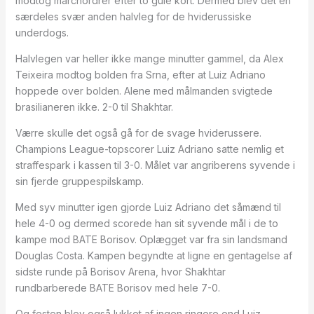
modtog marchordrer efter to gule kort. Dermed blev det en
særdeles svær anden halvleg for de hviderussiske
underdogs.
Halvlegen var heller ikke mange minutter gammel, da Alex
Teixeira modtog bolden fra Srna, efter at Luiz Adriano
hoppede over bolden. Alene med målmanden svigtede
brasilianeren ikke. 2-0 til Shakhtar.
Værre skulle det også gå for de svage hviderussere.
Champions League-topscorer Luiz Adriano satte nemlig et
straffespark i kassen til 3-0. Målet var angriberens syvende i
sin fjerde gruppespilskamp.
Med syv minutter igen gjorde Luiz Adriano det såmænd til
hele 4-0 og dermed scorede han sit syvende mål i de to
kampe mod BATE Borisov. Oplægget var fra sin landsmand
Douglas Costa. Kampen begyndte at ligne en gentagelse af
sidste runde på Borisov Arena, hvor Shakhtar
rundbarberede BATE Borisov med hele 7-0.
Og festen blev også lukket af ingen ringere end Luiz