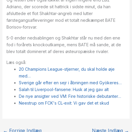
Adriano, der scorede sit hattrick i sidste minut, da han
afsluttede et flot Shakhtar-angreb med lutter
førstegangsafleveringer mod et totalt nedkæmpet BATE
Borisov-forsvar.
5-0 ender nedsablingen og Shakhtar står nu med den ene
fod i forårets knockoutkampe, mens BATE må sande, at de
blev totalt domineret af deres østeuropæiske rivaler.
Læs også:
20 Champions League-stjerner, du skal holde øje
med…
Sverige går efter en sejr i åbningen med Gyökeres…
Salah til Liverpool-fansene: Husk at jeg gav alt
De nye ansigter ved VM: Fire historiske debutanter…
Neestrup om FCK's CL-exit: Vi gav det et skud
←
Forrige Indlæg
Næste Indlæg
→