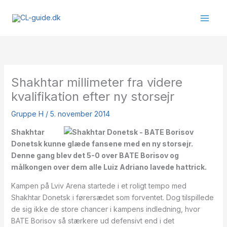
Gå
til
indholdet
Shakhtar millimeter fra videre
kvalifikation efter ny storsejr
Gruppe H
/
5. november 2014
Shakhtar
Donetsk kunne glæde fansene med en ny storsejr.
Denne gang blev det 5-0 over BATE Borisov og
målkongen over dem alle Luiz Adriano lavede hattrick.
Kampen på Lviv Arena startede i et roligt tempo med
Shakhtar Donetsk i førersædet som forventet. Dog tilspillede
de sig ikke de store chancer i kampens indledning, hvor
BATE Borisov så stærkere ud defensivt end i det