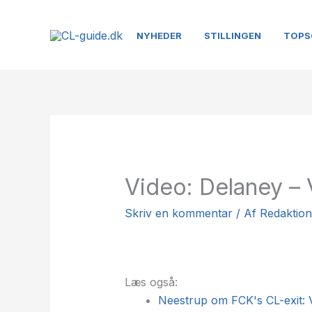
Gå
til
NYHEDER
STILLINGEN
TOPS
indholdet
Video: Delaney – 
Skriv en kommentar
/ Af
Redaktio
Læs også:
Neestrup om FCK's CL-exit: V