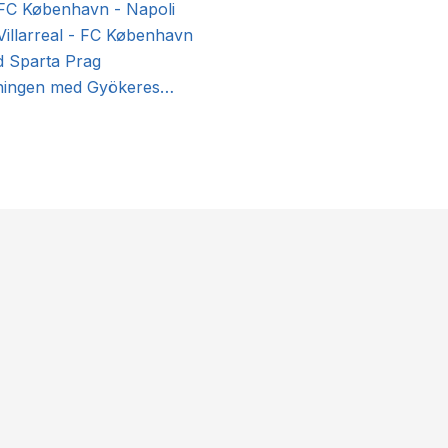
: FC København - Napoli
 Villarreal - FC København
d Sparta Prag
åbningen med Gyökeres…