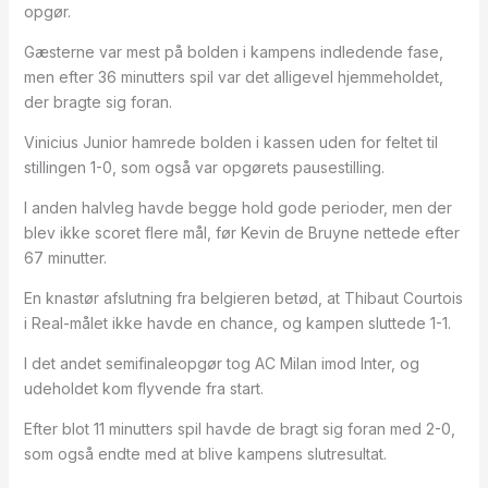
opgør.
Gæsterne var mest på bolden i kampens indledende fase,
men efter 36 minutters spil var det alligevel hjemmeholdet,
der bragte sig foran.
Vinicius Junior hamrede bolden i kassen uden for feltet til
stillingen 1-0, som også var opgørets pausestilling.
I anden halvleg havde begge hold gode perioder, men der
blev ikke scoret flere mål, før Kevin de Bruyne nettede efter
67 minutter.
En knastør afslutning fra belgieren betød, at Thibaut Courtois
i Real-målet ikke havde en chance, og kampen sluttede 1-1.
I det andet semifinaleopgør tog AC Milan imod Inter, og
udeholdet kom flyvende fra start.
Efter blot 11 minutters spil havde de bragt sig foran med 2-0,
som også endte med at blive kampens slutresultat.