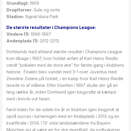
Grundlagt:
1909
Dragtfarver:
Gule og sorte
Stadion:
Signal Iduna Park
De største resultater i Champions League:
Vindere (1):
1996-1997
Andenplads (1):
2012-2013
Dortmunds med afstand største resultat i Champions League
kom tilbage i 1997, hvor holdet anført af Karl-Heinz Riedle
vandt ”pokalen med de store øre” for første gang i klubbens
historie. Finalen blev vundet med 3-1 over Juventus med
Zinedine Zidane på holdet, i en kamp hvor Karl Heinz-Riedle
lavede to af målene. Efter triumfen i 1997 skulle der gå en
lang række år, inden Dortmund igen begyndte at kæmpe
med i knock-out fasen.
Først inden for de sidste tre år er klubben igen begyndt at
opnå succes i turneringen med en finaleplads i 2013 og en
kvartfinale i 2014. I 13’ viste landsmændene fra Bayern
München sig at være en for stor mundfuld, da sydtyskerne