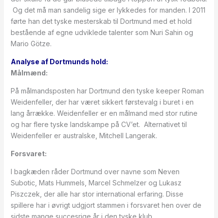
Og det må man sandelig sige er lykkedes for manden. I 2011
førte han det tyske mesterskab til Dortmund med et hold
bestående af egne udviklede talenter som Nuri Sahin og
Mario Götze.
Analyse af Dortmunds hold:
Målmænd:
På målmandsposten har Dortmund den tyske keeper Roman
Weidenfeller, der har været sikkert førstevalg i buret i en
lang årrække. Weidenfeller er en målmand med stor rutine
og har flere tyske landskampe på CV’et. Alternativet til
Weidenfeller er australske, Mitchell Langerak.
Forsvaret:
I bagkæden råder Dortmund over navne som Neven
Subotic, Mats Hummels, Marcel Schmelzer og Lukasz
Piszczek, der alle har stor international erfaring. Disse
spillere har i øvrigt udgjort stammen i forsvaret hen over de
sidste mange succesrige år i den tyske klub.