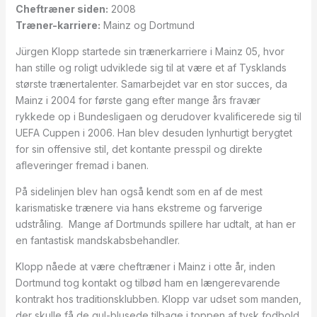
Cheftræner siden:
2008
Træner-karriere:
Mainz og Dortmund
Jürgen Klopp startede sin trænerkarriere i Mainz 05, hvor
han stille og roligt udviklede sig til at være et af Tysklands
største trænertalenter. Samarbejdet var en stor succes, da
Mainz i 2004 for første gang efter mange års fravær
rykkede op i Bundesligaen og derudover kvalificerede sig til
UEFA Cuppen i 2006. Han blev desuden lynhurtigt berygtet
for sin offensive stil, det kontante presspil og direkte
afleveringer fremad i banen.
På sidelinjen blev han også kendt som en af de mest
karismatiske trænere via hans ekstreme og farverige
udstråling. Mange af Dortmunds spillere har udtalt, at han er
en fantastisk mandskabsbehandler.
Klopp nåede at være cheftræner i Mainz i otte år, inden
Dortmund tog kontakt og tilbød ham en længerevarende
kontrakt hos traditionsklubben. Klopp var udset som manden,
der skulle få de gul-blusede tilbage i toppen af tysk fodbold.