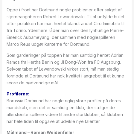
Oppe i front har Dortmund nogle problemer efter salget af
stjerneangriberen Robert Lewandowski. Til at udfylde hullet
efter polakken har man hentet blandt andet Ciro Immobile til
fra Torino. Ydermere råder man over den lynhurtige Pierre-
Emerick Aubameyang, der sammen med nøglespilleren
Marco Reus udgør kanterne for Dortmund.
Som garderinger på toppen har man samtidig hentet Adrian
Ramos fra Hertha Berlin og Ji Dong-Won fra FC Augsburg.
Selvom tabet af Lewandowski virker stort, må man stadig
formode at Dortmund har nok kvalitet i angrebet til at kunne
score de nødvendige mål.
Profilerne:
Borussia Dortmund har nogle rigtig store profiler på deres
mandskab, men det er samtidig en klub, der sælger de
allerstørste spillere videre til andre storklubber, så klubben
har hele tiden til opgave at udvikle nye talenter.
Målmand – Roman Weidenfeller