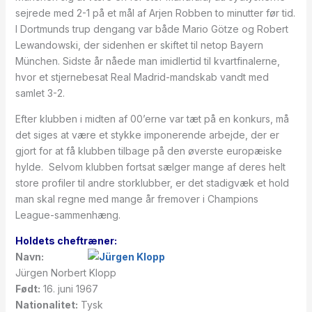
sejrede med 2-1 på et mål af Arjen Robben to minutter før tid.
I Dortmunds trup dengang var både Mario Götze og Robert
Lewandowski, der sidenhen er skiftet til netop Bayern
München. Sidste år nåede man imidlertid til kvartfinalerne,
hvor et stjernebesat Real Madrid-mandskab vandt med
samlet 3-2.
Efter klubben i midten af 00’erne var tæt på en konkurs, må
det siges at være et stykke imponerende arbejde, der er
gjort for at få klubben tilbage på den øverste europæiske
hylde. Selvom klubben fortsat sælger mange af deres helt
store profiler til andre storklubber, er det stadigvæk et hold
man skal regne med mange år fremover i Champions
League-sammenhæng.
Holdets cheftræner:
Navn:
Jürgen Norbert Klopp
Født:
16. juni 1967
Nationalitet:
Tysk