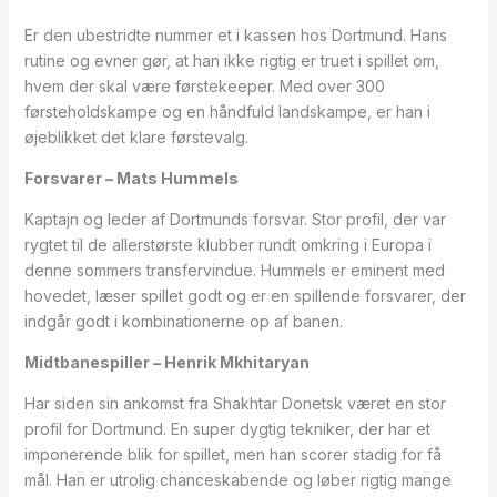
Er den ubestridte nummer et i kassen hos Dortmund. Hans
rutine og evner gør, at han ikke rigtig er truet i spillet om,
hvem der skal være førstekeeper. Med over 300
førsteholdskampe og en håndfuld landskampe, er han i
øjeblikket det klare førstevalg.
Forsvarer – Mats Hummels
Kaptajn og leder af Dortmunds forsvar. Stor profil, der var
rygtet til de allerstørste klubber rundt omkring i Europa i
denne sommers transfervindue. Hummels er eminent med
hovedet, læser spillet godt og er en spillende forsvarer, der
indgår godt i kombinationerne op af banen.
Midtbanespiller – Henrik Mkhitaryan
Har siden sin ankomst fra Shakhtar Donetsk været en stor
profil for Dortmund. En super dygtig tekniker, der har et
imponerende blik for spillet, men han scorer stadig for få
mål. Han er utrolig chanceskabende og løber rigtig mange