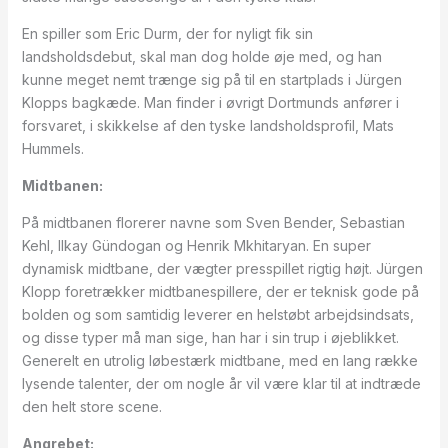
En spiller som Eric Durm, der for nyligt fik sin
landsholdsdebut, skal man dog holde øje med, og han
kunne meget nemt trænge sig på til en startplads i Jürgen
Klopps bagkæde. Man finder i øvrigt Dortmunds anfører i
forsvaret, i skikkelse af den tyske landsholdsprofil, Mats
Hummels.
Midtbanen:
På midtbanen florerer navne som Sven Bender, Sebastian
Kehl, Ilkay Gündogan og Henrik Mkhitaryan. En super
dynamisk midtbane, der vægter presspillet rigtig højt. Jürgen
Klopp foretrækker midtbanespillere, der er teknisk gode på
bolden og som samtidig leverer en helstøbt arbejdsindsats,
og disse typer må man sige, han har i sin trup i øjeblikket.
Generelt en utrolig løbestærk midtbane, med en lang række
lysende talenter, der om nogle år vil være klar til at indtræde
den helt store scene.
Angrebet: