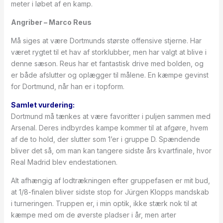
meter i løbet af en kamp.
Angriber – Marco Reus
Må siges at være Dortmunds største offensive stjerne. Har
været rygtet til et hav af storklubber, men har valgt at blive i
denne sæson. Reus har et fantastisk drive med bolden, og
er både afslutter og oplægger til målene. En kæmpe gevinst
for Dortmund, når han er i topform.
Samlet vurdering:
Dortmund må tænkes at være favoritter i puljen sammen med
Arsenal. Deres indbyrdes kampe kommer til at afgøre, hvem
af de to hold, der slutter som 1’er i gruppe D. Spændende
bliver det så, om man kan tangere sidste års kvartfinale, hvor
Real Madrid blev endestationen.
Alt afhængig af lodtrækningen efter gruppefasen er mit bud,
at 1/8-finalen bliver sidste stop for Jürgen Klopps mandskab
i turneringen. Truppen er, i min optik, ikke stærk nok til at
kæmpe med om de øverste pladser i år, men arter