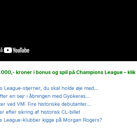
.000,- kroner i bonus og spil på Champions League – klik
 League-stjerner, du skal holde øje med…
efter en sejr i åbningen med Gyökeres…
ter ved VM: Fire historiske debutanter…
 efter sikring af historisk CL-billet
s League-klubber kigge på Morgan Rogers?