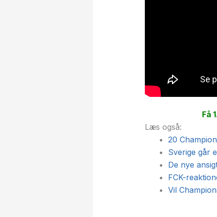
Få 1
Læs også:
20 Champions
Sverige går 
De nye ansig
FCK-reaktioner
Vil Champion