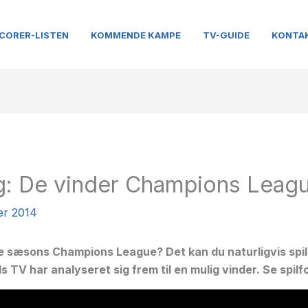
CORER-LISTEN
KOMMENDE KAMPE
TV-GUIDE
KONTA
ag: De vinder Champions Leag
er 2014
 sæsons Champions League? Det kan du naturligvis spil
TV har analyseret sig frem til en mulig vinder. Se spilfo