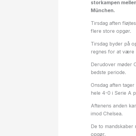
storkampen melle
München.
Tirsdag aften fløjt
flere store opgør.
Tirsdag byder på 
regnes for at være b
Derudover møder Cas
bedste periode.
Onsdag aften tager 
hele 4-0 i Serie A
Aftenens anden kam
imod Chelsea.
De to mandskaber mø
opgør.