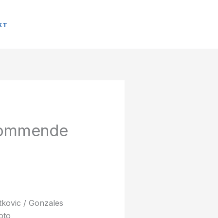
KT
 kommende
tkovic / Gonzales
oto