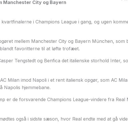
m Manchester City og Bayern
es kvartfinalerne i Champions League i gang, og ugen kommer
opgøret mellem Manchester City og Bayern München, som 
landt favoritterne til at løfte trofæet.
per Tengstedt og Benfica det italienske storhold Inter, so
AC Milan imod Napoli i et rent italiensk opgør, som AC Mil
 på Napolis hjemmebane.
p er de forsvarende Champions League-vindere fra Real M
dtes også i sidste sæson, hvor Real endte med at gå vider