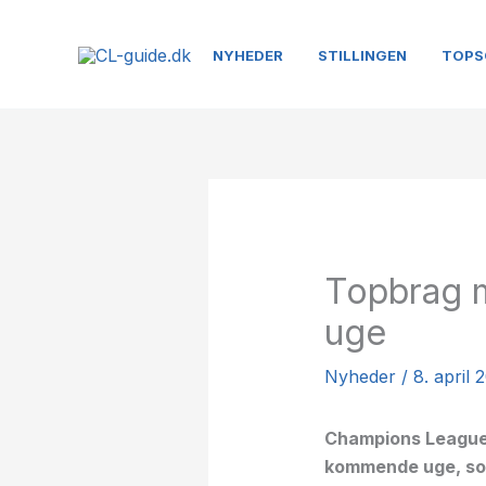
Gå
til
NYHEDER
STILLINGEN
TOPS
indholdet
Topbrag 
uge
Nyheder
/
8. april 
Champions League-k
kommende uge, so