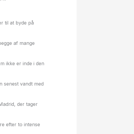
 til at byde på
begge af mange
m ikke er inde i den
an senest vandt med
adrid, der tager
e efter to intense