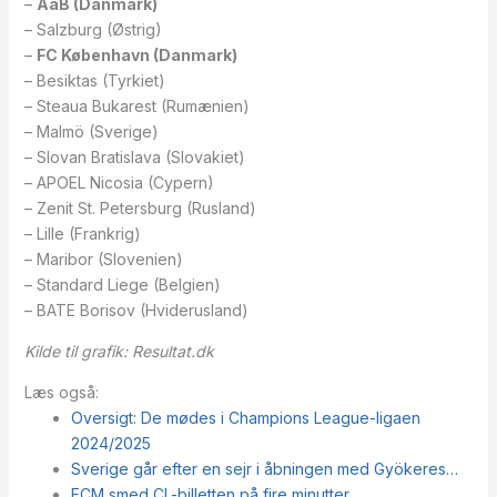
–
AaB (Danmark)
– Salzburg (Østrig)
–
FC København (Danmark)
– Besiktas (Tyrkiet)
– Steaua Bukarest (Rumænien)
– Malmö (Sverige)
– Slovan Bratislava (Slovakiet)
– APOEL Nicosia (Cypern)
– Zenit St. Petersburg (Rusland)
– Lille (Frankrig)
– Maribor (Slovenien)
– Standard Liege (Belgien)
– BATE Borisov (Hviderusland)
Kilde til grafik: Resultat.dk
Læs også:
Oversigt: De mødes i Champions League-ligaen
2024/2025
Sverige går efter en sejr i åbningen med Gyökeres…
FCM smed CL-billetten på fire minutter