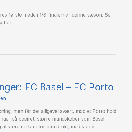
res første møde i 1/8-finalerne i denne sæson. Se
p her.
inger: FC Basel – FC Porto
sen
kning, men får det alligevel svært, mod et Porto hold
mange, på papiret, større mandskaber som Basel
ig at være en for stor mundfuld, med kun ét