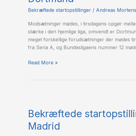
Borussia
Dortmund
Bekræftede startopstillinger
/
Andreas Morten
Modsætninger mødes, i tirsdagens opgør mel
stærke i den hjemlige liga, omvendt er Dortmu
meget forskellige forudsætninger der mødes ti
fra Seria A, og Bundesligaens nummer 12 mød
Read More »
Bekræftede
startopstillinger:
Bekræftede startopstill
Schalke
04
Madrid
–
Real