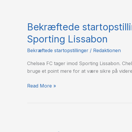
Bekræftede
startopstillinger:
Bekræftede startopstill
Chelsea
FC
Sporting Lissabon
–
Sporting
Bekræftede startopstillinger
/
Redaktionen
Lissabon
Chelsea FC tager imod Sporting Lissabon. Chel
bruge et point mere for at være sikre på vide
Read More »
Bekræftede
startopstillinger: