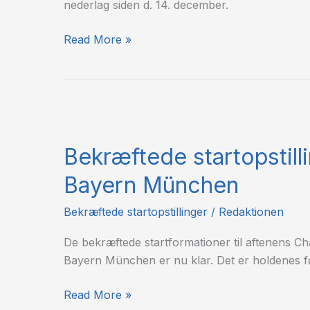
nederlag siden d. 14. december.
Read More »
Bekræftede
startopstillinger:
Bekræftede startopstill
Shakhtar
Donetsk
Bayern München
–
Bayern
Bekræftede startopstillinger
/
Redaktionen
München
De bekræftede startformationer til aftenens
Bayern München er nu klar. Det er holdenes f
Read More »