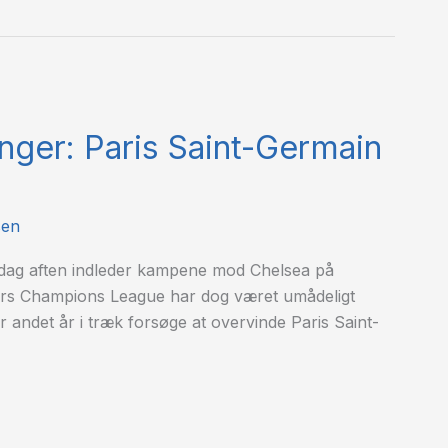
inger: Paris Saint-Germain
sen
dag aften indleder kampene mod Chelsea på
 års Champions League har dog været umådeligt
for andet år i træk forsøge at overvinde Paris Saint-