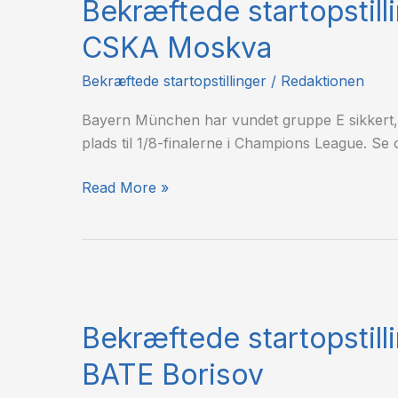
Bekræftede startopstil
Bayern
München
CSKA Moskva
–
CSKA
Bekræftede startopstillinger
/
Redaktionen
Moskva
Bayern München har vundet gruppe E sikkert
plads til 1/8-finalerne i Champions League. Se o
Read More »
Bekræftede
startopstillinger:
Bekræftede startopstilli
Athletic
Bilbao
BATE Borisov
–