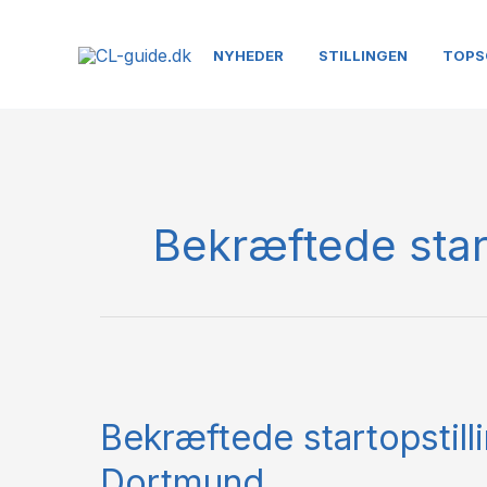
Gå
til
NYHEDER
STILLINGEN
TOPS
indholdet
Bekræftede start
Bekræftede
startopstillinger:
Bekræftede startopstill
Juventus
–
Dortmund