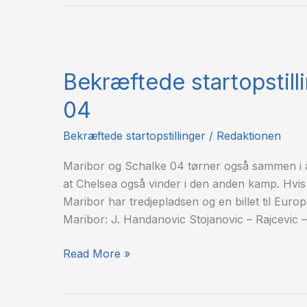
Bekræftede
startopstillinger:
Bekræftede startopstill
Maribor
–
04
Schalke
04
Bekræftede startopstillinger
/
Redaktionen
Maribor og Schalke 04 tørner også sammen i af
at Chelsea også vinder i den anden kamp. Hvis
Maribor har tredjepladsen og en billet til Europ
Maribor: J. Handanovic Stojanovic – Rajcevic –
Read More »