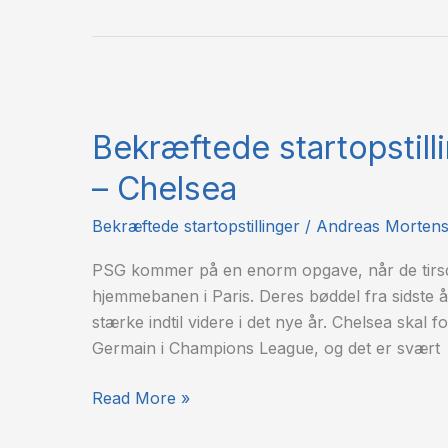
Bekræftede
startopstillinger:
Bekræftede startopstill
Paris
Saint-
– Chelsea
Germain
–
Bekræftede startopstillinger
/
Andreas Morten
Chelsea
PSG kommer på en enorm opgave, når de tirs
hjemmebanen i Paris. Deres bøddel fra sidste
stærke indtil videre i det nye år. Chelsea skal 
Germain i Champions League, og det er svært
Read More »