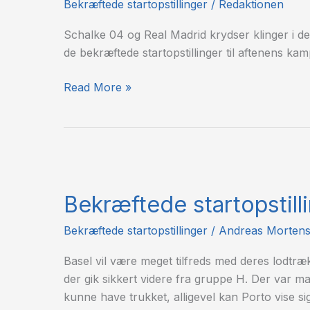
Bekræftede startopstillinger
/
Redaktionen
Madrid
Schalke 04 og Real Madrid krydser klinger i de
de bekræftede startopstillinger til aftenens kam
Read More »
Bekræftede
startopstillinger:
Bekræftede startopstill
FC
Basel
Bekræftede startopstillinger
/
Andreas Morten
–
FC
Basel vil være meget tilfreds med deres lodtræ
Porto
der gik sikkert videre fra gruppe H. Der var 
kunne have trukket, alligevel kan Porto vise s