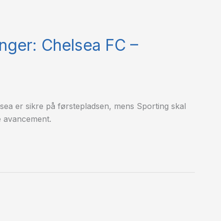
inger: Chelsea FC –
sea er sikre på førstepladsen, mens Sporting skal
re avancement.