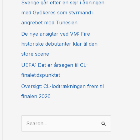
Sverige går efter en sejr i åbningen
med Gyökeres som styrmand i
angrebet mod Tunesien
De nye ansigter ved VM: Fire
historiske debutanter klar til den
store scene
UEFA: Det er årsagen til CL-
finaletidspunktet
Oversigt: CL-lodtrækningen frem til
finalen 2026
S
ø