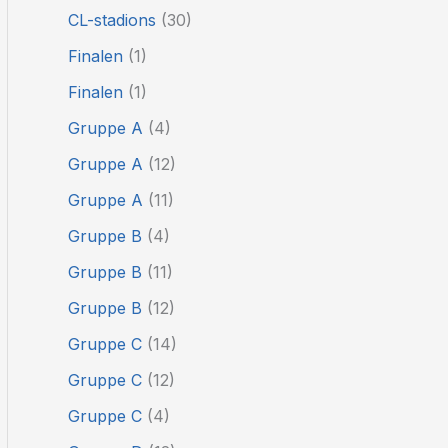
CL-stadions
(30)
Finalen
(1)
Finalen
(1)
Gruppe A
(4)
Gruppe A
(12)
Gruppe A
(11)
Gruppe B
(4)
Gruppe B
(11)
Gruppe B
(12)
Gruppe C
(14)
Gruppe C
(12)
Gruppe C
(4)