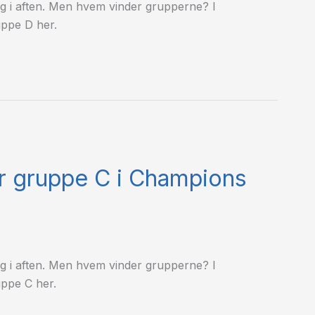
g i aften. Men hvem vinder grupperne? I
uppe D her.
er gruppe C i Champions
g i aften. Men hvem vinder grupperne? I
ppe C her.