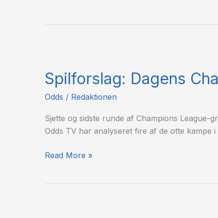
Spilforslag:
Dagens
Spilforslag: Dagens C
Champions
League-
Odds
/
Redaktionen
kampe
Sjette og sidste runde af Champions League-gru
Odds TV har analyseret fire af de otte kampe i 
Read More »
Spilforslag: