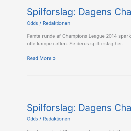
Dagens
Spilforslag: Dagens C
Champions
League-
Odds
/
Redaktionen
kampe
Femte runde af Champions League 2014 sparkes 
otte kampe i aften. Se deres spilforslag her.
Read More »
Spilforslag:
Dagens
Spilforslag: Dagens C
Champions
League-
Odds
/
Redaktionen
kampe