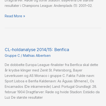
Dragtfarver: Røde og sorte Stadion: BayArena De største
resultater i Champions League: Andenplads (1): 2001–02.
Read More »
CL-
holdanalyse
CL-holdanalyse 2014/15: Benfica
2014/15:
Benfica
Gruppe C
/
Mathias Albertsen
De dobbelte Europa League-finalister fra Benfica skal dette
år krydse klinger med Zenit St. Petersborg, Bayer
Leverkusen og AS Monaco i gruppe C. Fakta: Fulde navn:
Sport Lisboa e Benfia Kaldenavn: As Águias (Ørnene), Os
Encarnados (De inkarnerede) Land: Portugal Grundlagt: 28.
februar 1904 Dragtfarver: Røde og hvide Stadion: Estádio da
Luz De største resultater