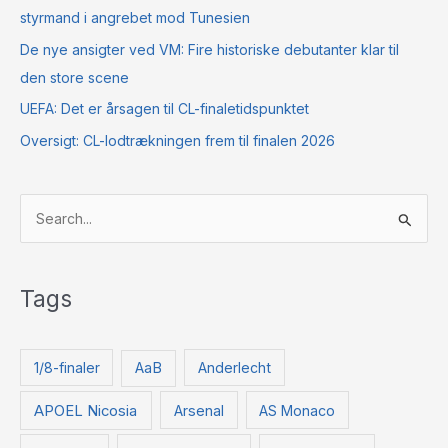
styrmand i angrebet mod Tunesien
De nye ansigter ved VM: Fire historiske debutanter klar til
den store scene
UEFA: Det er årsagen til CL-finaletidspunktet
Oversigt: CL-lodtrækningen frem til finalen 2026
S
ø
g
Tags
e
f
t
1/8-finaler
AaB
Anderlecht
e
APOEL Nicosia
Arsenal
AS Monaco
r
: