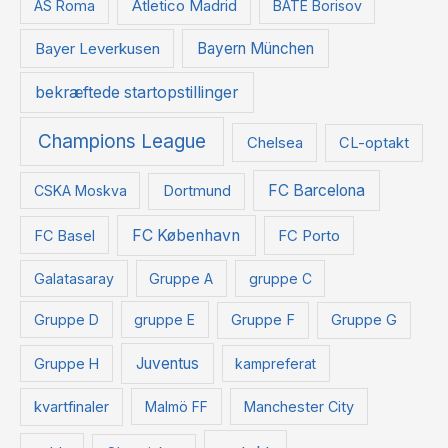
Atletico Madrid
AS Roma
BATE Borisov
Bayer Leverkusen
Bayern München
bekræftede startopstillinger
Champions League
Chelsea
CL-optakt
FC Barcelona
CSKA Moskva
Dortmund
FC København
FC Basel
FC Porto
Galatasaray
Gruppe A
gruppe C
Gruppe D
gruppe E
Gruppe F
Gruppe G
Juventus
Gruppe H
kampreferat
kvartfinaler
Malmö FF
Manchester City