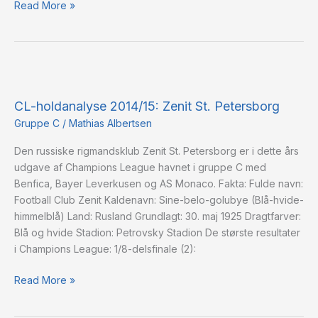
Read More »
CL-
holdanalyse
CL-holdanalyse 2014/15: Zenit St. Petersborg
2014/15:
Zenit
Gruppe C
/
Mathias Albertsen
St.
Den russiske rigmandsklub Zenit St. Petersborg er i dette års
Petersborg
udgave af Champions League havnet i gruppe C med
Benfica, Bayer Leverkusen og AS Monaco. Fakta: Fulde navn:
Football Club Zenit Kaldenavn: Sine-belo-golubye (Blå-hvide-
himmelblå) Land: Rusland Grundlagt: 30. maj 1925 Dragtfarver:
Blå og hvide Stadion: Petrovsky Stadion De største resultater
i Champions League: 1/8-delsfinale (2):
Read More »