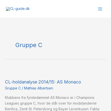
Gå
til
indholdet
Gruppe C
CL-
holdanalyse
CL-holdanalyse 2014/15: AS Monaco
2014/15:
AS
Gruppe C
/
Mathias Albertsen
Monaco
Klubbens fra fyrstedømmet AS Monaco er i Champions
Leagues gruppe C, hvor de står over for modstanderne
Benfica, Zenit St. Petersborg og Bayer Leverkusen. Fakta: