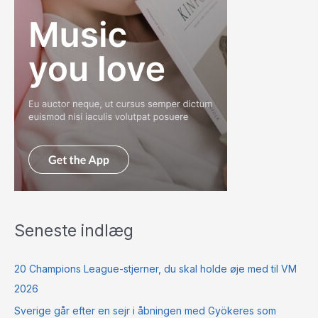
Seneste indlæg
20 Champions League-stjerner, du skal holde øje med til VM
2026
Sverige går efter en sejr i åbningen med Gyökeres som