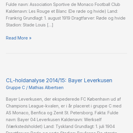
Fulde navn: Association Sportive de Monaco Football Club
Kaldenavn: Les Rouge et Blanc (De røde og hvide) Land:
Frankrig Grundlagt: 1. august 1919 Dragtfarver: Røde og hvide
Stadion: Stade Louis […]
Read More »
CL-
holdanalyse
CL-holdanalyse 2014/15: Bayer Leverkusen
2014/15:
Bayer
Gruppe C
/
Mathias Albertsen
Leverkusen
Bayer Leverkusen, der ekspederede FC København ud af
Champions League-kvalen, er i år placeret i gruppe C med
AS Monaco, Benfica og Zenit St. Petersborg. Fakta: Fulde
navn: Bayer 04 Leverkusen Kaldenavn: Werkself
(Værkstedsholdet) Land: Tyskland Grundlagt: 1. juli 1904