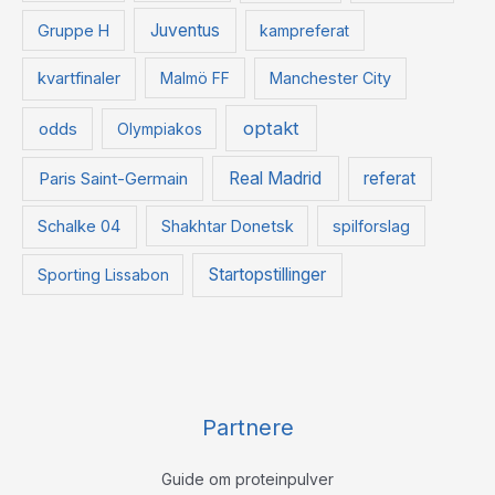
Juventus
Gruppe H
kampreferat
kvartfinaler
Malmö FF
Manchester City
optakt
odds
Olympiakos
Paris Saint-Germain
Real Madrid
referat
Schalke 04
Shakhtar Donetsk
spilforslag
Startopstillinger
Sporting Lissabon
Partnere
Guide om proteinpulver