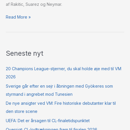
af Rakitic, Suarez og Neymar.
Treble
Read More »
Seneste nyt
20 Champions League-stjerner, du skal holde øje med til VM
2026
Sverige går efter en sejr i åbningen med Gyökeres som
styrmand i angrebet mod Tunesien
De nye ansigter ved VM: Fire historiske debutanter klar til
den store scene
UEFA: Det er årsagen til CL-finaletidspunktet
Oversigt: CL-lodtrækningen frem til finalen 2026