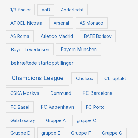
t
1/8-finaler
AaB
Anderlecht
e
APOEL Nicosia
Arsenal
AS Monaco
r
:
Atletico Madrid
AS Roma
BATE Borisov
Bayer Leverkusen
Bayern München
bekræftede startopstillinger
Champions League
Chelsea
CL-optakt
FC Barcelona
CSKA Moskva
Dortmund
FC København
FC Basel
FC Porto
Galatasaray
Gruppe A
gruppe C
Gruppe D
gruppe E
Gruppe F
Gruppe G