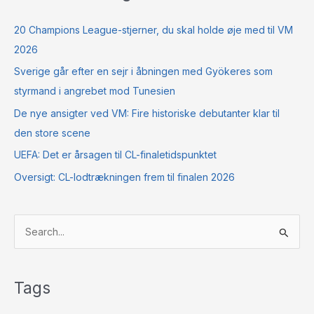
20 Champions League-stjerner, du skal holde øje med til VM
2026
Sverige går efter en sejr i åbningen med Gyökeres som
styrmand i angrebet mod Tunesien
De nye ansigter ved VM: Fire historiske debutanter klar til
den store scene
UEFA: Det er årsagen til CL-finaletidspunktet
Oversigt: CL-lodtrækningen frem til finalen 2026
S
ø
g
Tags
e
f