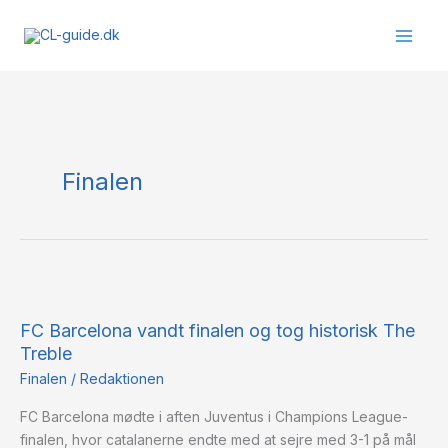
Gå
til
indholdet
Finalen
FC
Barcelona
FC Barcelona vandt finalen og tog historisk The
vandt
Treble
finalen
og
Finalen
/
Redaktionen
tog
FC Barcelona mødte i aften Juventus i Champions League-
historisk
finalen, hvor catalanerne endte med at sejre med 3-1 på mål
The