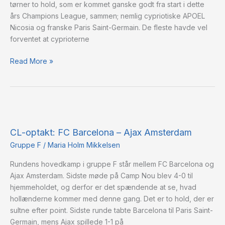
tørner to hold, som er kommet ganske godt fra start i dette
års Champions League, sammen; nemlig cypriotiske APOEL
Nicosia og franske Paris Saint-Germain. De fleste havde vel
forventet at cyprioterne
Read More »
CL-
optakt:
CL-optakt: FC Barcelona – Ajax Amsterdam
FC
Barcelona
Gruppe F
/
Maria Holm Mikkelsen
–
Rundens hovedkamp i gruppe F står mellem FC Barcelona og
Ajax
Ajax Amsterdam. Sidste møde på Camp Nou blev 4-0 til
Amsterdam
hjemmeholdet, og derfor er det spændende at se, hvad
hollænderne kommer med denne gang. Det er to hold, der er
sultne efter point. Sidste runde tabte Barcelona til Paris Saint-
Germain, mens Ajax spillede 1-1 på