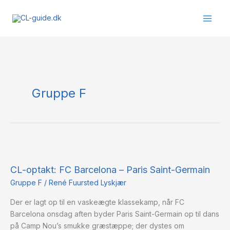
Gå
til
indholdet
Gruppe F
CL-
optakt:
CL-optakt: FC Barcelona – Paris Saint-Germain
FC
Barcelona
Gruppe F
/
René Fuursted Lyskjær
–
Der er lagt op til en vaskeægte klassekamp, når FC
Paris
Barcelona onsdag aften byder Paris Saint-Germain op til dans
Saint-
på Camp Nou’s smukke græstæppe; der dystes om
Germain