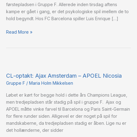
førstepladsen i Gruppe F. Allerede inden tirsdag aftens
kampe er gået i gang, er det psykologiske spil imellem de to
hold begyndt. Hos FC Barcelona spiller Luis Enrique […]
Read More »
CL-
optakt:
CL-optakt: Ajax Amsterdam – APOEL Nicosia
Ajax
Amsterdam
Gruppe F
/
Maria Holm Mikkelsen
–
Løbet er kørt for begge hold i dette års Champions League,
APOEL
men tredjepladsen står stadig på spil i gruppe F. Ajax og
Nicosia
APOEL måtte vinke farvel til Barcelona og Paris Saint-Germain
for flere runder siden. Alligevel er der noget på spil for
mandskaberne, da tredjepladsen stadig er åben. Lige nu er
det hollænderne, der sidder