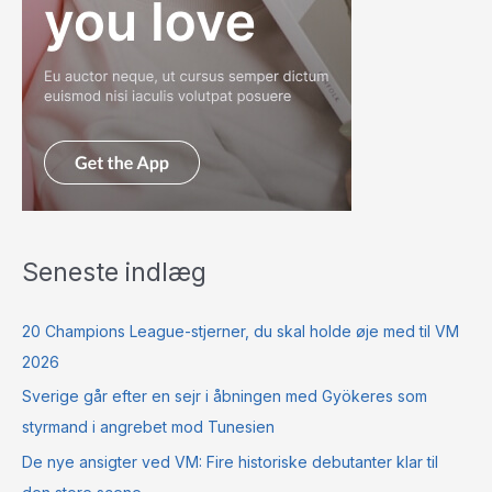
Seneste indlæg
20 Champions League-stjerner, du skal holde øje med til VM
2026
Sverige går efter en sejr i åbningen med Gyökeres som
styrmand i angrebet mod Tunesien
De nye ansigter ved VM: Fire historiske debutanter klar til