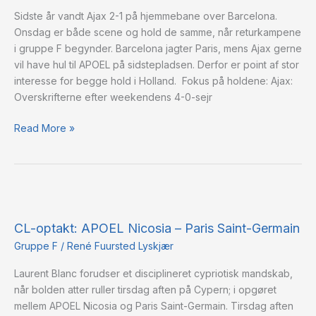
–
Sidste år vandt Ajax 2-1 på hjemmebane over Barcelona.
FC
Onsdag er både scene og hold de samme, når returkampene
Barcelona
i gruppe F begynder. Barcelona jagter Paris, mens Ajax gerne
vil have hul til APOEL på sidstepladsen. Derfor er point af stor
interesse for begge hold i Holland. Fokus på holdene: Ajax:
Overskrifterne efter weekendens 4-0-sejr
Read More »
CL-
optakt:
CL-optakt: APOEL Nicosia – Paris Saint-Germain
APOEL
Nicosia
Gruppe F
/
René Fuursted Lyskjær
–
Laurent Blanc forudser et disciplineret cypriotisk mandskab,
Paris
når bolden atter ruller tirsdag aften på Cypern; i opgøret
Saint-
mellem APOEL Nicosia og Paris Saint-Germain. Tirsdag aften
Germain