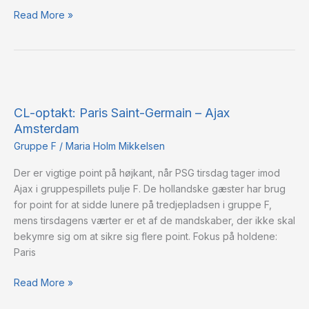
Read More »
CL-
optakt:
CL-optakt: Paris Saint-Germain – Ajax
Paris
Amsterdam
Saint-
Germain
Gruppe F
/
Maria Holm Mikkelsen
–
Der er vigtige point på højkant, når PSG tirsdag tager imod
Ajax
Ajax i gruppespillets pulje F. De hollandske gæster har brug
Amsterdam
for point for at sidde lunere på tredjepladsen i gruppe F,
mens tirsdagens værter er et af de mandskaber, der ikke skal
bekymre sig om at sikre sig flere point. Fokus på holdene:
Paris
Read More »