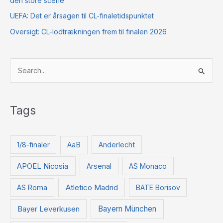
den store scene
UEFA: Det er årsagen til CL-finaletidspunktet
Oversigt: CL-lodtrækningen frem til finalen 2026
S
ø
g
Tags
e
f
t
1/8-finaler
AaB
Anderlecht
e
APOEL Nicosia
Arsenal
AS Monaco
r
:
Atletico Madrid
AS Roma
BATE Borisov
Bayer Leverkusen
Bayern München