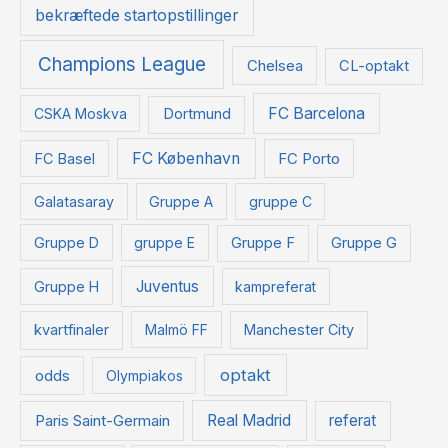
bekræftede startopstillinger
Champions League
Chelsea
CL-optakt
FC Barcelona
CSKA Moskva
Dortmund
FC København
FC Basel
FC Porto
Galatasaray
Gruppe A
gruppe C
Gruppe D
gruppe E
Gruppe F
Gruppe G
Juventus
Gruppe H
kampreferat
kvartfinaler
Malmö FF
Manchester City
optakt
odds
Olympiakos
Paris Saint-Germain
Real Madrid
referat