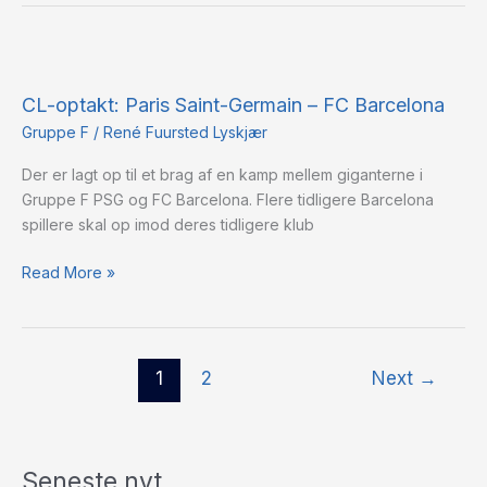
CL-
optakt:
CL-optakt: Paris Saint-Germain – FC Barcelona
Paris
Saint-
Gruppe F
/
René Fuursted Lyskjær
Germain
Der er lagt op til et brag af en kamp mellem giganterne i
–
Gruppe F PSG og FC Barcelona. Flere tidligere Barcelona
FC
spillere skal op imod deres tidligere klub
Barcelona
Read More »
1
2
Next
→
Seneste nyt