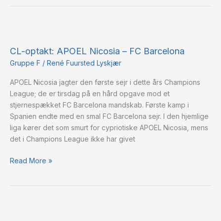
CL-
optakt:
CL-optakt: APOEL Nicosia – FC Barcelona
APOEL
Nicosia
Gruppe F
/
René Fuursted Lyskjær
–
APOEL Nicosia jagter den første sejr i dette års Champions
FC
League; de er tirsdag på en hård opgave mod et
Barcelona
stjernespækket FC Barcelona mandskab. Første kamp i
Spanien endte med en smal FC Barcelona sejr. I den hjemlige
liga kører det som smurt for cypriotiske APOEL Nicosia, mens
det i Champions League ikke har givet
Read More »
CL-
optakt: