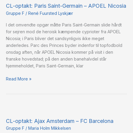
CL-optakt: Paris Saint-Germain – APOEL Nicosia
Paris
Saint-
Gruppe F
/
René Fuursted Lyskjær
Germain
I det omvendte opgør måtte Paris Saint-Germain slide hårdt
–
for sejren mod de heroisk kæmpende cyprioter fra APOEL
APOEL
Nicosia; i Paris bliver det sandsynligvis ikke meget
Nicosia
anderledes. Parc des Princes byder indenfor til topfodbold
onsdag aften, når APOEL Nicosia kommer på visit i den
franske hovedstad; på den anden banehalvdel står
hjemmeholdet, Paris Saint-Germain, klar
Read More »
CL-
optakt:
CL-optakt: Ajax Amsterdam – FC Barcelona
Ajax
Amsterdam
Gruppe F
/
Maria Holm Mikkelsen