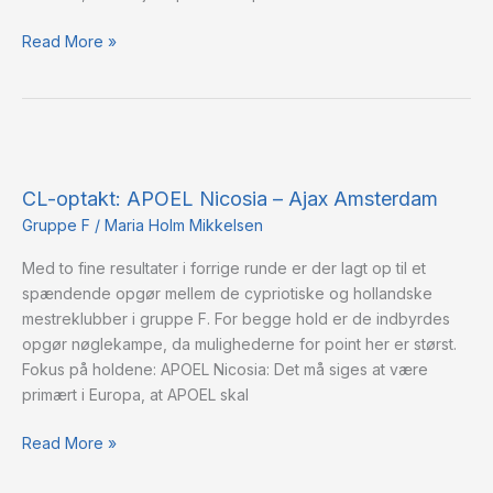
Read More »
CL-
optakt:
CL-optakt: APOEL Nicosia – Ajax Amsterdam
APOEL
Nicosia
Gruppe F
/
Maria Holm Mikkelsen
–
Med to fine resultater i forrige runde er der lagt op til et
Ajax
spændende opgør mellem de cypriotiske og hollandske
Amsterdam
mestreklubber i gruppe F. For begge hold er de indbyrdes
opgør nøglekampe, da mulighederne for point her er størst.
Fokus på holdene: APOEL Nicosia: Det må siges at være
primært i Europa, at APOEL skal
Read More »